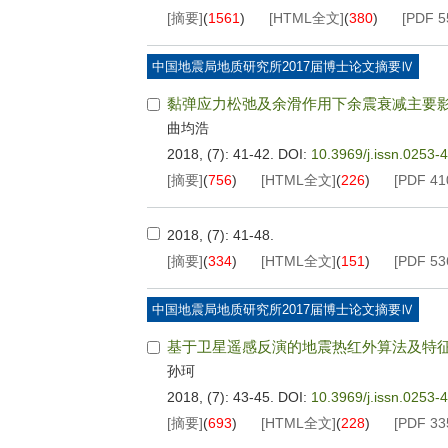
[摘要]
(
1561
)
[HTML全文]
(
380
)
[PDF
5
中国地震局地质研究所2017届博士论文摘要Ⅳ
黏弹应力松弛及余滑作用下余震衰减主要
曲均浩
2018, (7): 41-42.
DOI:
10.3969/j.issn.0253-
[摘要]
(
756
)
[HTML全文]
(
226
)
[PDF
41
2018, (7): 41-48.
[摘要]
(
334
)
[HTML全文]
(
151
)
[PDF
53
中国地震局地质研究所2017届博士论文摘要Ⅳ
基于卫星遥感反演的地震热红外算法及特
孙珂
2018, (7): 43-45.
DOI:
10.3969/j.issn.0253-
[摘要]
(
693
)
[HTML全文]
(
228
)
[PDF
33