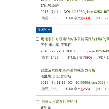
赵纪东
编译
,
2018, (7): 1-1.
DOI:
10.3969/j.issn.0253-49
[摘要]
(
958
)
[HTML全文]
(
433
)
[PDF
27
学术论文
场地条件对桥梁结构体系抗震性能影响的
王宁
李小军
王玉石
,
,
2018, (7): 2-10.
DOI:
10.3969/j.issn.0253-4
[摘要]
(
1455
)
[HTML全文]
(
590
)
[PDF
1
赣北及邻区地震条带的视应力分析
汤兰荣
吕坚
曾新福
,
,
2018, (7): 11-15.
DOI:
10.3969/j.issn.0253-
[摘要]
(
683
)
[HTML全文]
(
255
)
[PDF
10
中国大地震系列与轮回
蒋明先