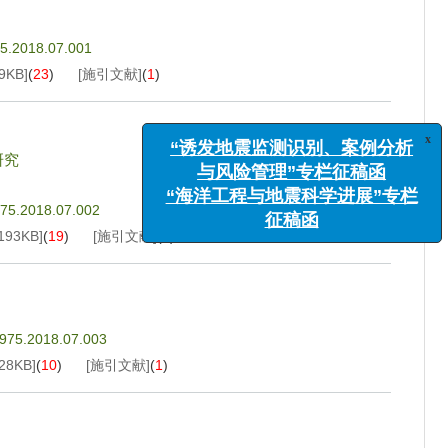
75.2018.07.001
9KB
]
(
23
)
[施引文献]
(
1
)
x
“诱发地震监测识别、案例分析
与风险管理”专栏征稿函
研究
“海洋工程与地震科学进展”专栏
征稿函
975.2018.07.002
193KB
]
(
19
)
[施引文献]
(
3
)
4975.2018.07.003
28KB
]
(
10
)
[施引文献]
(
1
)