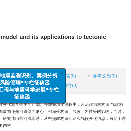
model and its applications to tectonic
x
测识别、案例分析
理”专栏征稿函
HTML全文
图
(0)
表
(0)
参考文献
(0)
地震科学进展”专栏
征稿函
施引文献
(3)
资源附件
(0)
候变化相互作用的产物。在地貌演化过程中，河流作为对构造-气候相
面展布还是河道剖面形态，都深受构造、气候、岩性等的影响；同时，
。研究造山带河流水系，从中提取构造活动和气候变化信息，有助于理
要内容。