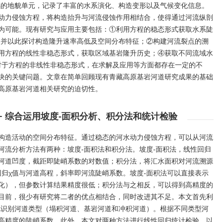
感的地貌单元，记录了丰富的水系演化、构造变形以及气候变化信息。
动力侵蚀方程，将构造抬升与河流侵蚀作用相结合，使得通过河流纵剖
为可能。现有研究与应用主要包括：①利用方程的稳态形式获取水系陡
，并以此探讨构造隆升速率高低及空间分布特征；②构建河流裂点的溯
用方程的线性非稳态形式，获取区域基岩隆升历史；④获取不同流域水
对于方程的非线性非稳态形式，在求解及应用等方面都存在一定的不
决的关键问题。文章在简单回顾现有青藏高原基岩河道研究成果的基础
高原基岩河道相关研究的迫切性。
− 综合运用坡度-面积分析、积分法和统计检验
构造活动的空间分布特征。通过稳态的河水动力侵蚀方程，可以从河流
河流分析方法有两种：坡度-面积法和积分法。坡度-面积法，线性回归
河道凹度，截距即陡峭系数的对数值；积分法，将汇水面积对河流溯源
回归χ值与河道高程，斜率即河流陡峭系数。坡度-面积法可以直接表示
化），但参数计算结果精度很低；积分法与之相反，可以得到高精度的
目前，很少有研究将二者的优点相结合，同时改进其不足。本文首先利
此识别河道类型（塌积河道、基岩河道和冲积河道）。根据不同类型河
高精度的陡峭系数。此外，本文对两种方法进行线性回归统计检验，以