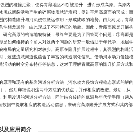
续强烈的碰撞汇聚，使得青藏地区不断被抬升，进而形成高原。高原内
冰川或断裂活动产生的碎屑物质就近堆积，促进平坦高原面的形成；而
烈的构造隆升与河流侵蚀搬运作用下形成陡峻的地势。由此可见，青藏
条件相差迥异，由此形成了不同特征的地貌。因此，青藏高原是开展构
。研究高原的构造地貌特征，最终主要是为了回答两个问题：①高原是
形是如何维持的？前人对这两个问题的研究一般借助于年代学、地层学
貌格局的定量研究相对较少。高原在隆升扩展过程中，其强烈的构造活
时，这些流域河道也蕴含了丰富的构造演化信息。借助河水动力侵蚀模
造活动的时空分布特征等信息，这对于理解青藏高原的隆升扩展方式和
的原理和现有的基岩河道分析方法（河水动力侵蚀方程稳态形式的解的
法）。然后详细说明这两种方法的优缺点，并作相应的改进。最后，从
，利用改进的河道分析方法，同时结合传统的低温热年代学手段（磷灰
纵剖面数据中提取相应的构造活动信息，来研究高原隆升扩展方式和其内部
法以及应用简介