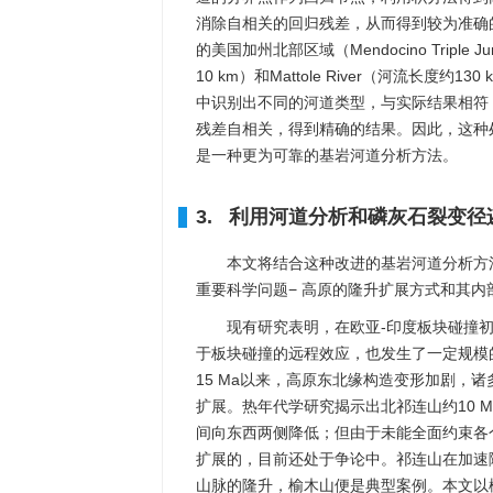
消除自相关的回归残差，从而得到较为准确
的美国加州北部区域（Mendocino Tripl
10 km）和Mattole River（河流长
中识别出不同的河道类型，与实际结果相符
残差自相关，得到精确的结果。因此，这种
是一种更为可靠的基岩河道分析方法。
3. 利用河道分析和磷灰石裂变
本文将结合这种改进的基岩河道分析方
重要科学问题− 高原的隆升扩展方式和其
现有研究表明，在欧亚-印度板块碰撞
于板块碰撞的远程效应，也发生了一定规模的断裂活
15 Ma以来，高原东北缘构造变形加剧，
扩展。热年代学研究揭示出北祁连山约10 
间向东西两侧降低；但由于未能全面约束各
扩展的，目前还处于争论中。祁连山在加速
山脉的隆升，榆木山便是典型案例。本文以