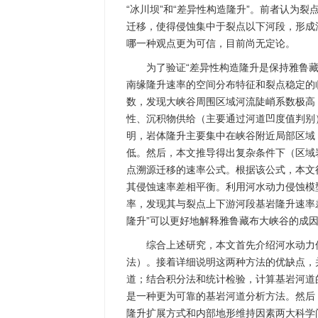
“冰川坝”和“差异性构造隆升”。前者认为
迁移，使得侵蚀集中于裂点以下河段，形成
哪一种观点更为可信，目前尚无定论。
为了验证“差异性构造隆升是保持雅鲁
南缘隆升速率的空间分布特征和裂点稳定的
数，发现大峡谷周围区域河流陡峭系数极高
性、沉积物供给（主要通过河道凹度值判别
明，岩体隆升主要集中在峡谷附近局部区域
低。然后，本文推导得出复杂条件下（区域
点溯源迁移的速率公式。根据该公式，本文
其侵蚀速率差相平衡。利用河水动力侵蚀模型
率，发现其与裂点上下游河段基岩隆升速率
隆升”可以更好地解释雅鲁藏布大峡谷的成
综合上述研究，本文首先介绍河水动力
法）。接着详细说明这两种方法的优缺点，
道；结合积分法和统计检验，计算基岩河道
是一种更为可靠的基岩河道分析方法。然后
隆升扩展方式和内部地形维持因素两大科学