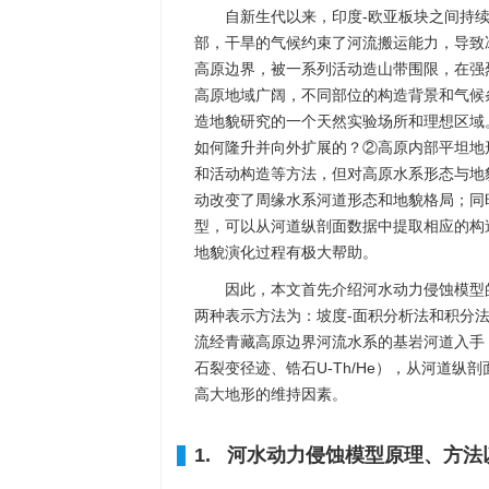
自新生代以来，印度-欧亚板块之间持
部，干旱的气候约束了河流搬运能力，导致
高原边界，被一系列活动造山带围限，在强
高原地域广阔，不同部位的构造背景和气候
造地貌研究的一个天然实验场所和理想区域
如何隆升并向外扩展的？②高原内部平坦地
和活动构造等方法，但对高原水系形态与地
动改变了周缘水系河道形态和地貌格局；同
型，可以从河道纵剖面数据中提取相应的构
地貌演化过程有极大帮助。
因此，本文首先介绍河水动力侵蚀模型
两种表示方法为：坡度-面积分析法和积分
流经青藏高原边界河流水系的基岩河道入手
石裂变径迹、锆石U-Th/He），从河道
高大地形的维持因素。
1. 河水动力侵蚀模型原理、方