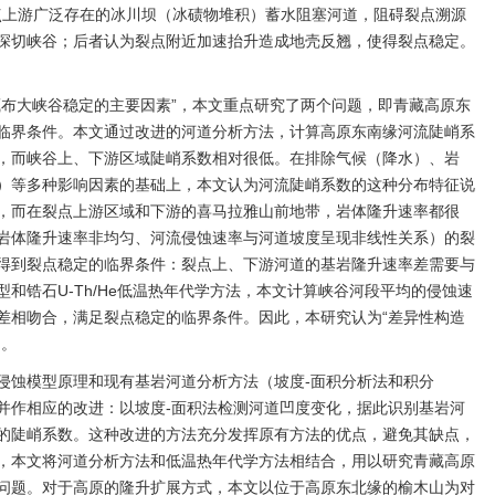
裂点上游广泛存在的冰川坝（冰碛物堆积）蓄水阻塞河道，阻碍裂点溯源
深切峡谷；后者认为裂点附近加速抬升造成地壳反翘，使得裂点稳定。
藏布大峡谷稳定的主要因素”，本文重点研究了两个问题，即青藏高原东
临界条件。本文通过改进的河道分析方法，计算高原东南缘河流陡峭系
，而峡谷上、下游区域陡峭系数相对很低。在排除气候（降水）、岩
）等多种影响因素的基础上，本文认为河流陡峭系数的这种分布特征说
，而在裂点上游区域和下游的喜马拉雅山前地带，岩体隆升速率都很
岩体隆升速率非均匀、河流侵蚀速率与河道坡度呈现非线性关系）的裂
得到裂点稳定的临界条件：裂点上、下游河道的基岩隆升速率差需要与
和锆石U-Th/He低温热年代学方法，本文计算峡谷河段平均的侵蚀速
差相吻合，满足裂点稳定的临界条件。因此，本研究认为“差异性构造
因。
侵蚀模型原理和现有基岩河道分析方法（坡度-面积分析法和积分
并作相应的改进：以坡度-面积法检测河道凹度变化，据此识别基岩河
的陡峭系数。这种改进的方法充分发挥原有方法的优点，避免其缺点，
，本文将河道分析方法和低温热年代学方法相结合，用以研究青藏高原
问题。对于高原的隆升扩展方式，本文以位于高原东北缘的榆木山为对