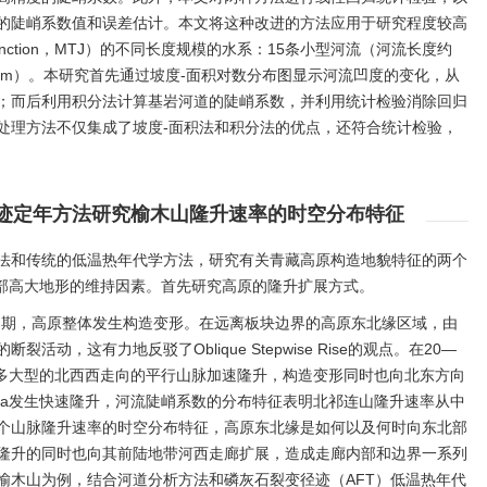
的陡峭系数值和误差估计。本文将这种改进的方法应用于研究程度较高
e Junction，MTJ）的不同长度规模的水系：15条小型河流（河流长度约
度约130 km）。本研究首先通过坡度-面积对数分布图显示河流凹度的变化，从
；而后利用积分法计算基岩河道的陡峭系数，并利用统计检验消除回归
处理方法不仅集成了坡度-面积法和积分法的优点，还符合统计检验，
径迹定年方法研究榆木山隆升速率的时空分布特征
法和传统的低温热年代学方法，研究有关青藏高原构造地貌特征的两个
内部高大地形的维持因素。首先研究高原的隆升扩展方式。
初期，高原整体发生构造变形。在远离板块边界的高原东北缘区域，由
动，这有力地反驳了Oblique Stepwise Rise的观点。在20—
诸多大型的北西西走向的平行山脉加速隆升，构造变形同时也向北东方向
Ma发生快速隆升，河流陡峭系数的分布特征表明北祁连山隆升速率从中
个山脉隆升速率的时空分布特征，高原东北缘是如何以及何时向东北部
隆升的同时也向其前陆地带河西走廊扩展，造成走廊内部和边界一系列
榆木山为例，结合河道分析方法和磷灰石裂变径迹（AFT）低温热年代