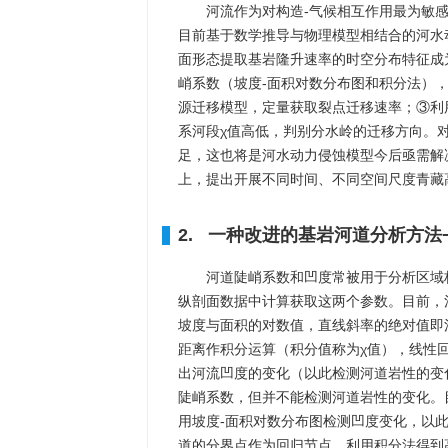
河流作为对构造-气候相互作用最为敏
目前基于数学推导与物理模型相结合的河水
面形态提取基岩隆升速率的时空分布特征成
峭系数（坡度-面积对数分布图和积分法）
源迁移模型，定量获取裂点迁移速率；③利
系河段χ值高低，判别分水岭的迁移方向。
足，这也将是河水动力侵蚀模型今后亟需解
上，提出开展不同时间、不同空间尺度青藏
2. 一种改进的基岩河道分析方法
河道陡峭系数和凹度常被用于分析区域
纵剖面数据中计算获取这两个参数。目前，
坡度与面积的对数值，直线斜率的绝对值即
距离作积分运算（积分值称为χ值），线性
出河流凹度的变化（以此检测河道岩性的变
陡峭系数，但并不能检测河道岩性的变化。
用坡度-面积对数分布图检测凹度变化，以
道的分界点作为回归节点，利用积分法得到