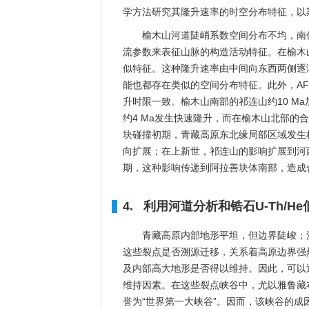
学方法研究其隆升速率的时空分布特征，以
榆木山河道陡峭系数空间分布不均，南
流参数来表征山脉的构造活动特征。在榆木
似特征。这种隆升速率由中间向东西两侧逐
能也都存在类似的空间分布特征。此外，AF
升时限一致。榆木山南部的祁连山约10 M
约4 Ma发生快速隆升，而在榆木山北部的
块碰撞初期，青藏高原东北缘局部区域发生
向扩展；在上新世，祁连山的影响扩展到河
期，这种影响传递到阿拉善块体南部，造成
4. 利用河道分析和锆石U-Th/
青藏高原内部地形平坦，但边界陡峻；
这些裂点是否溯源迁移，关系着高原边界强
及内部高大地形是否得以维持。因此，可以
维持因素。在这些裂点峡谷中，尤以雅鲁藏布
誉为“世界第一大峡谷”。因而，该峡谷的