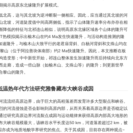
期揭示高原东北缘隆升扩展模式。
低北高，这与其北坡为逆冲断裂一侧相应。因此，应当通过其北坡的河
山北坡，河道陡度值中间高两侧低，指示了山体隆升速率分布亦存在相
渐降低的特征与北祁连山相似，说明高原东北缘区域各个山体的隆升可
T热模拟揭示出榆木山在约4 Ma发生快速隆升，与活动构造推测的隆
a加速隆升，与榆木山大致平行的老君庙背斜、白杨河背斜和文殊山均在
合黎山（位于阿拉善块体南部）约2 Ma快速隆升。因此，本文推断在板
构造变形；中中新世开始，祁连山整体发生加速隆升而后持续向北东方
西走廊，造成一些山脉（如榆木山、文殊山等）的隆升；到更新世早
合黎山的隆升。
He低温热年代方法研究雅鲁藏布大峡谷成因
河流流经高原边界，由于巨大的高程落差而发育许多大型裂点和峡谷。
烈的河流侵蚀是否会影响到高原内部，从而关系着高原边界是否稳定以
通过研究高原边界河流裂点成因与运动规律来获得高原内部高大地形的
大峡谷规模最大，该峡谷水平长度达50 km，河道落差超过2 km，被
成因亦成为地质地貌学界研究的焦点。关于其成因，目前存在两种观点−