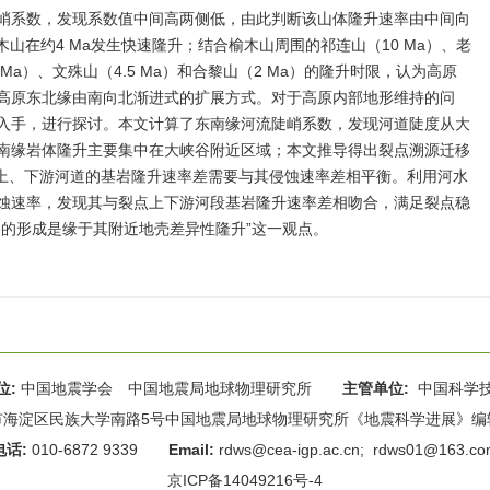
峭系数，发现系数值中间高两侧低，由此判断该山体隆升速率由中间向
山在约4 Ma发生快速隆升；结合榆木山周围的祁连山（10 Ma）、老
 Ma）、文殊山（4.5 Ma）和合黎山（2 Ma）的隆升时限，认为高原
高原东北缘由南向北渐进式的扩展方式。对于高原内部地形维持的问
入手，进行探讨。本文计算了东南缘河流陡峭系数，发现河道陡度从大
南缘岩体隆升主要集中在大峡谷附近区域；本文推导得出裂点溯源迁移
点上、下游河道的基岩隆升速率差需要与其侵蚀速率差相平衡。利用河水
蚀速率，发现其与裂点上下游河段基岩隆升速率差相吻合，满足裂点稳
谷的形成是缘于其附近地壳差异性隆升”这一观点。
位:
中国地震学会 中国地震局地球物理研究所
主管单位:
中国科学
海淀区民族大学南路5号中国地震局地球物理研究所《地震科学进展》编辑部 
电话:
010-6872 9339
Email:
rdws@cea-igp.ac.cn
;
rdws01@163.co
京ICP备14049216号-4