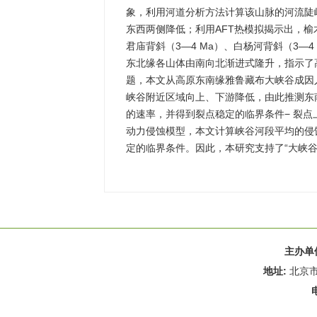
象，利用河道分析方法计算该山脉的河流陡
东西两侧降低；利用AFT热模拟揭示出，榆木
君庙背斜（3—4 Ma）、白杨河背斜（3—4
东北缘各山体由南向北渐进式隆升，指示了
题，本文从高原东南缘雅鲁藏布大峡谷成因
峡谷附近区域向上、下游降低，由此推测东
的速率，并得到裂点稳定的临界条件− 裂
动力侵蚀模型，本文计算峡谷河段平均的侵
定的临界条件。因此，本研究支持了“大峡
主办单
地址:
北京市