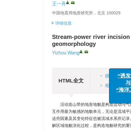
,
王一舟
中国地震局地质研究所，北京 100029
详细信息
Stream-power river incision 
geomorphology
,
Yizhou Wang
“诱发地震监
与风险管
摘要
“海洋工程与
HTML全文
相关文章
活动造山带的地形地貌是构造运动与气
互作用最为敏感的地貌单元，无论是流域平
这些因素及其变化特征也被流域水系所记录
解区域地貌演化过程，是构造地貌研究的重