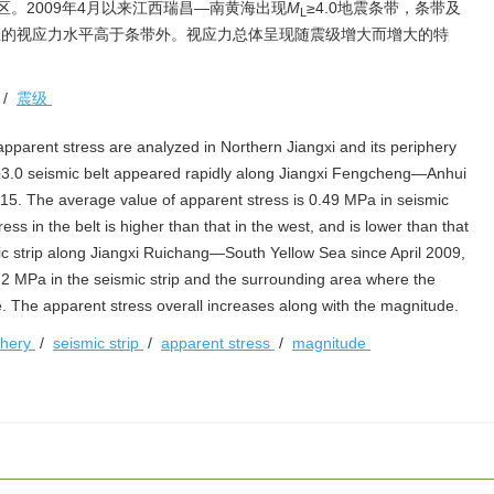
。2009年4月以来江西瑞昌—南黄海出现
M
≥4.0地震条带，条带及
L
条带上的视应力水平高于条带外。视应力总体呈现随震级增大而增大的特
/
震级
 apparent stress are analyzed in Northern Jiangxi and its periphery
3.0 seismic belt appeared rapidly along Jiangxi Fengcheng—Anhui
. The average value of apparent stress is 0.49 MPa in seismic
ss in the belt is higher than that in the west, and is lower than that
ic strip along Jiangxi Ruichang—South Yellow Sea since April 2009,
72 MPa in the seismic strip and the surrounding area where the
ide. The apparent stress overall increases along with the magnitude.
iphery
/
seismic strip
/
apparent stress
/
magnitude