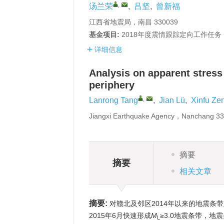
,
汤兰荣
,
吕坚
,
曾新福
江西省地震局，南昌 330039
基金项目:
2018年度震情跟踪定向工作任务（2
详细信息
Analysis on apparent stress 
periphery
,
Lanrong Tang
,
Jian Lü
,
Xinfu Ze
Jiangxi Earthquake Agency，Nanchang 
摘要
摘要
相关文章
摘要:
对赣北及邻区2014年以来的地震条带
2015年6月快速形成
M
≥3.0地震条带，地
L