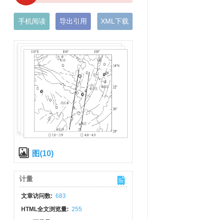
手机阅读
导出引用
XML下载
图(10)
计量
文章访问数:
683
HTML全文浏览量:
255