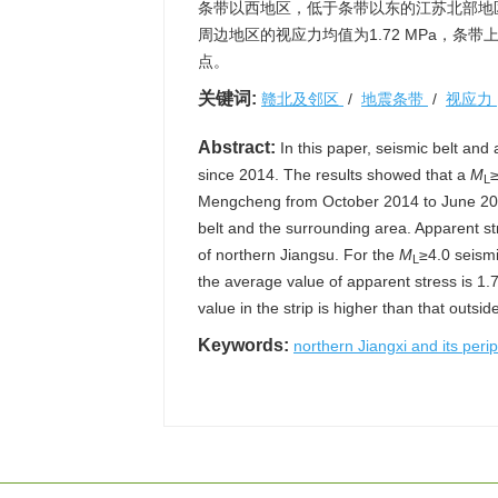
条带以西地区，低于条带以东的江苏北部地区
周边地区的视应力均值为1.72 MPa，
点。
关键词:
赣北及邻区
/
地震条带
/
视应力
Abstract:
In this paper, seismic belt and
since 2014. The results showed that a
M
≥
L
Mengcheng from October 2014 to June 2015
belt and the surrounding area. Apparent stre
of northern Jiangsu. For the
M
≥4.0 seism
L
the average value of apparent stress is 1.
value in the strip is higher than that outs
Keywords:
northern Jiangxi and its per