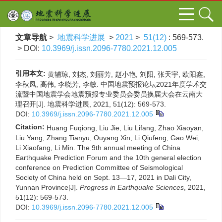
文章导航
>
地震科学进展
>
2021
>
51(12)
: 569-573.
> DOI:
10.3969/j.issn.2096-7780.2021.12.005
引用本文:
黄辅琼, 刘杰, 刘丽芳, 赵小艳, 刘阳, 张天宇, 欧阳鑫,
李秋凤, 高伟, 李晓芳, 李敏. 中国地震预报论坛2021年度学术交
流暨中国地震学会地震预报专业委员会委员换届大会在云南大
理召开[J]. 地震科学进展, 2021, 51(12): 569-573.
DOI:
10.3969/j.issn.2096-7780.2021.12.005
Citation:
Huang Fuqiong, Liu Jie, Liu Lifang, Zhao Xiaoyan,
Liu Yang, Zhang Tianyu, Ouyang Xin, Li Qiufeng, Gao Wei,
Li Xiaofang, Li Min. The 9th annual meeting of China
Earthquake Prediction Forum and the 10th general election
conference on Prediction Committee of Seismological
Society of China held on Sept. 13—17, 2021 in Dali City,
Yunnan Province[J].
Progress in Earthquake Sciences
, 2021,
51(12): 569-573.
DOI:
10.3969/j.issn.2096-7780.2021.12.005