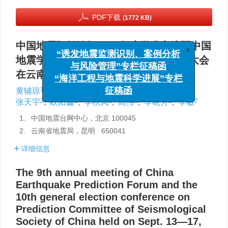
PDF下载
(1772 KB)
中国地震预报论坛2021年度学术交流暨中国
x
“诱发地震监测识别、案例分析
地震学会地震预报专业委员会委员换届大会
与风险管理”专栏征稿函
在云南大理召开
“海洋工程与地震科学进展”专栏
1
,
,
1
2
2
1
黄辅琼
,
刘杰
,
刘丽芳
,
赵小艳
,
刘阳
,
征稿函
2
2
2
1
2
2
张天宇
,
欧阳鑫
,
李秋凤
,
高伟
,
李晓芳
,
李敏
1.
中国地震台网中心，北京 100045
2.
云南省地震局，昆明 650041
详细信息
The 9th annual meeting of China
Earthquake Prediction Forum and the
10th general election conference on
Prediction Committee of Seismological
Society of China held on Sept. 13—17,