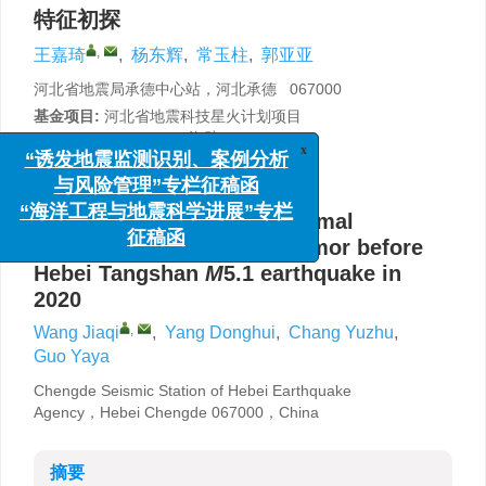
特征初探
,
王嘉琦
,
杨东辉
,
常玉柱
,
郭亚亚
河北省地震局承德中心站，河北承德 067000
基金项目:
河北省地震科技星火计划项目
（DZ202108090103）资助。
x
“诱发地震监测识别、案例分析
详细信息
与风险管理”专栏征稿函
Preliminary study on abnormal
“海洋工程与地震科学进展”专栏
characteristics of microtremor before
征稿函
Hebei Tangshan
M
5.1 earthquake in
2020
,
Wang Jiaqi
,
Yang Donghui
,
Chang Yuzhu
,
Guo Yaya
Chengde Seismic Station of Hebei Earthquake
Agency，Hebei Chengde 067000，China
摘要