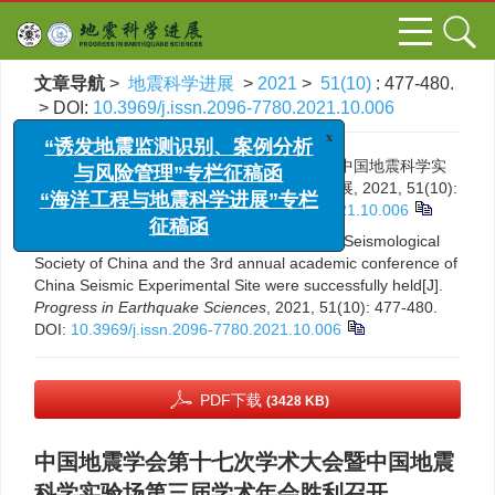
文章导航
>
地震科学进展
>
2021
>
51(10)
: 477-480.
> DOI:
10.3969/j.issn.2096-7780.2021.10.006
引用本文:
中国地震学会第十七次学术大会暨中国地震科学实
验场第三届学术年会胜利召开[J]. 地震科学进展, 2021, 51(10):
477-480.
DOI:
10.3969/j.issn.2096-7780.2021.10.006
Citation:
The 17th academic conference of Seismological
x
“诱发地震监测识别、案例分析
Society of China and the 3rd annual academic conference of
与风险管理”专栏征稿函
China Seismic Experimental Site were successfully held[J].
“海洋工程与地震科学进展”专栏
Progress in Earthquake Sciences
, 2021, 51(10): 477-480.
征稿函
DOI:
10.3969/j.issn.2096-7780.2021.10.006
PDF下载
(3428 KB)
中国地震学会第十七次学术大会暨中国地震
科学实验场第三届学术年会胜利召开