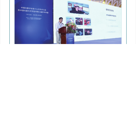
图 14
第十二届李善邦青年优秀地震科技论文奖获奖者
报告
Figure 14.
Report of the winners of the 12th Li
Shanbang youth excellent earthquake scientific and
technological paper award
下载:
全尺寸图片
幻灯片
中国地震科学实验场第三届学术年会共邀请来自国内、美
国、日本、瑞士、欧洲等近80名知名专家学者做了精彩学术报
告，800余人以现场或网络视频方式参加了研讨，深入地交流