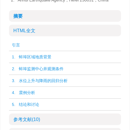
2.
Anhui Earthquake Agency，Hefei 230031，China
摘要
HTML全文
引言
1. 蚌埠区域地质背景
2. 蚌埠监测中心井观测条件
3. 水位上升与降雨的回归分析
4. 震例分析
5. 结论和讨论
参考文献
(10)