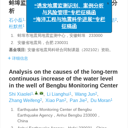
x
蚌埠监测中心井水位长时间持续升高成因分
“诱发地震监测识别、案例分析
与风险管理”专栏征稿函
析
“海洋工程与地震科学进展”专栏
1
,
,
1
2
2
2
2
石小磊
,
李良辉
,
王俊
,
张伟峰
,
肖攀
,
潘洁
,
征稿函
1
杜默然
1.
蚌埠市地震局地震监测中心，安徽蚌埠 233000
2.
安徽省地震局，合肥 230031
基金项目:
安徽省地震局科研合同制课题（202102）资助。
详细信息
Analysis on the causes of the long-term
continuous increase of the water level
in the well of Bengbu Monitoring Center
1
,
,
1
2
Shi Xiaolei
,
Li Lianghui
,
Wang Jun
,
2
2
2
1
Zhang Weifeng
,
Xiao Pan
,
Pan Jie
,
Du Moran
1.
Earthquake Monitoring Center of Bengbu
Earthquake Agency，Anhui Bengbu 233000，
China