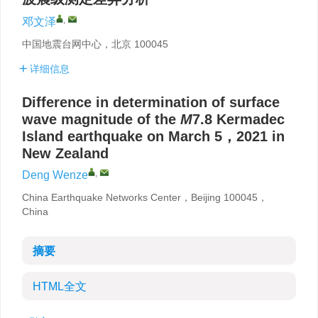
,
邓文泽
中国地震台网中心，北京 100045
详细信息
Difference in determination of surface
wave magnitude of the
M
7.8 Kermadec
Island earthquake on March 5，2021 in
New Zealand
,
Deng Wenze
China Earthquake Networks Center，Beijing 100045，
China
摘要
HTML全文