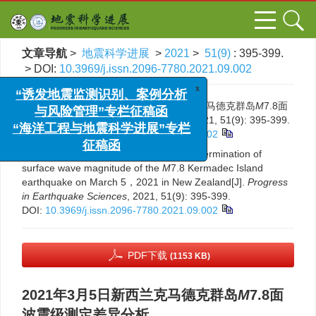
文章导航
>
地震科学进展
>
2021
>
51(9)
: 395-399.
> DOI:
10.3969/j.issn.2096-7780.2021.09.002
x
“诱发地震监测识别、案例分析
引用本文:
与风险管理”专栏征稿函
邓文泽. 2021年3月5日新西兰克马德克群岛
M
7.8面
波震级测定差异分析[J]. 地震科学进展, 2021, 51(9): 395-399.
“海洋工程与地震科学进展”专栏
DOI:
10.3969/j.issn.2096-7780.2021.09.002
征稿函
Citation:
Deng Wenze. Difference in determination of
surface wave magnitude of the
M
7.8 Kermadec Island
earthquake on March 5，2021 in New Zealand[J].
Progress
in Earthquake Sciences
, 2021, 51(9): 395-399.
DOI:
10.3969/j.issn.2096-7780.2021.09.002
PDF下载
(1153 KB)
2021年3月5日新西兰克马德克群岛
M
7.8面
波震级测定差异分析