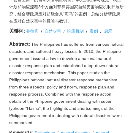
计划和响应流程3个方面对菲律宾国家自然灾害响应机制开展研
究，结合菲政府应对超级台风“海马”的案例，总结分析菲政府
在应对自然灾害中的经验与教训。
关键词:
菲律宾
/
自然灾害
/
响应机制
/
案例
/
启示
Abstract:
The Philippines has suffered from various natural
disasters and suffered heavy losses. In 2010, the Philippine
government issued a law to develop a national natural
disaster response plan and established a top-down natural
disaster response mechanism. This paper studies the
Philippines national natural disaster response mechanism
from three aspects: policy and norm, response plan and
response process. Combined with the response action
details of the Philippine government dealing with super
typhoon “Haima”, the highlights and shortcomings of the
Philippine government in dealing with natural disasters were
summarized.
Keywords:
Philippines
/
natural disaster
/
natural