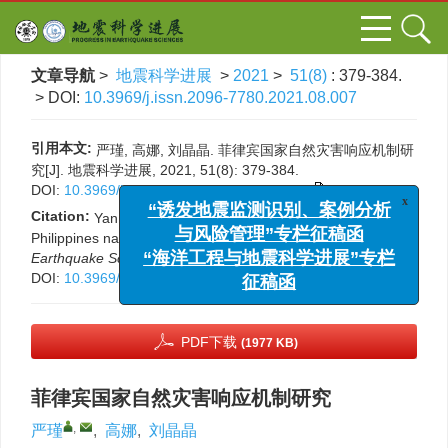
文章导航
>
地震科学进展
>
2021
>
51(8)
: 379-384.
> DOI:
10.3969/j.issn.2096-7780.2021.08.007
引用本文:
严瑾, 高娜, 刘晶晶. 菲律宾国家自然灾害响应机制研
究[J]. 地震科学进展, 2021, 51(8): 379-384.
DOI:
10.3969/j.issn.2096-7780.2021.08.007
x
Citation:
Yan Jin, Gao Na, Liu Jingjing. Study on the
“诱发地震监测识别、案例分析
Philippines natural disaster response plan[J].
Progress in
与风险管理”专栏征稿函
Earthquake Sciences
, 2021, 51(8): 379-384.
“海洋工程与地震科学进展”专栏
DOI:
10.3969/j.issn.2096-7780.2021.08.007
征稿函
PDF下载
(1977 KB)
菲律宾国家自然灾害响应机制研究
,
严瑾
,
高娜
,
刘晶晶