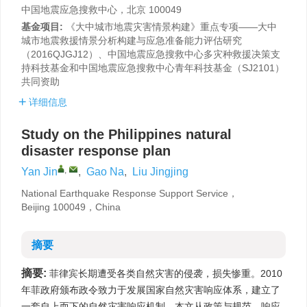
中国地震应急搜救中心，北京 100049
基金项目:
《大中城市地震灾害情景构建》重点专项——大中
城市地震救援情景分析构建与应急准备能力评估研究
（2016QJGJ12）、中国地震应急搜救中心多灾种救援决策支
持科技基金和中国地震应急搜救中心青年科技基金（SJ2101）
共同资助
详细信息
Study on the Philippines natural
disaster response plan
,
Yan Jin
,
Gao Na
,
Liu Jingjing
National Earthquake Response Support Service，
Beijing 100049，China
摘要
摘要:
菲律宾长期遭受各类自然灾害的侵袭，损失惨重。2010
年菲政府颁布政令致力于发展国家自然灾害响应体系，建立了
一套自上而下的自然灾害响应机制。本文从政策与规范、响应