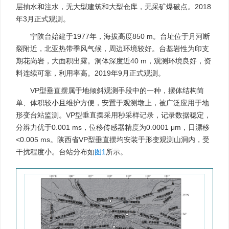
层抽水和注水，无大型建筑和大型仓库，无采矿爆破点。2018
年3月正式观测。
宁陕台始建于1977年，海拔高度850 m。台址位于月河断
裂附近，北亚热带季风气候，周边环境较好。台基岩性为印支
期花岗岩，大面积出露。洞体深度近40 m，观测环境良好，资
料连续可靠，利用率高。2019年9月正式观测。
VP型垂直摆属于地倾斜观测手段中的一种，摆体结构简
单、体积较小且维护方便，安置于观测墩上，被广泛应用于地
形变台站监测。VP型垂直摆采用秒采样记录，记录数据稳定，
分辨力优于0.001 ms，位移传感器精度为0.0001 μm，日漂移
<0.005 ms。陕西省VP型垂直摆均安装于形变观测山洞内，受
干扰程度小。台站分布如
图1
所示。