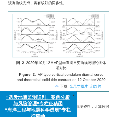
观测曲线光滑，具有较好的同步性。
图 2
2020年10月12日VP型垂直摆日变曲线与理论固体
潮对比
Figure 2.
VP type vertical pendulum diurnal curve
and theoretical solid tide contrast on 12 October 2020
下载:
全尺寸图片
幻灯片
2.2 资料连续性
x
选用陕西省各台站VP型垂直摆2020年观测资料，计算数据
“诱发地震监测识别、案例分析
完整率和连续率，统计结果见
表1
。
与风险管理”专栏征稿函