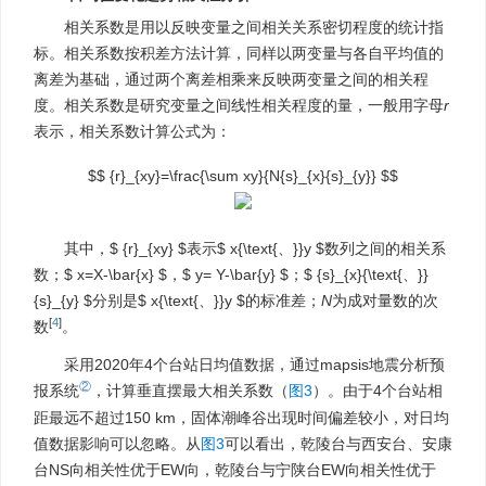
相关系数是用以反映变量之间相关关系密切程度的统计指
标。相关系数按积差方法计算，同样以两变量与各自平均值的
离差为基础，通过两个离差相乘来反映两变量之间的相关程
度。相关系数是研究变量之间线性相关程度的量，一般用字母
r
表示，相关系数计算公式为：
$$ {r}_{xy}=\frac{\sum xy}{N{s}_{x}{s}_{y}} $$
其中，
$ {r}_{xy} $
表示
$ x{\text{、}}y $
数列之间的相关系
数；
$ x=X-\bar{x} $
，
$ y= Y-\bar{y} $
；
$ {s}_{x}{\text{、}}
{s}_{y} $
分别是
$ x{\text{、}}y $
的标准差；
N
为成对量数的次
[
4
]
数
。
采用2020年4个台站日均值数据，通过mapsis地震分析预
②
报系统
，计算垂直摆最大相关系数（
图3
）。由于4个台站相
距最远不超过150 km，固体潮峰谷出现时间偏差较小，对日均
值数据影响可以忽略。从
图3
可以看出，乾陵台与西安台、安康
台NS向相关性优于EW向，乾陵台与宁陕台EW向相关性优于