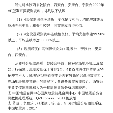
通过对比陕西省乾陵台、西安台、安康台、宁陕台2020年
VP型垂直摆观测资料，得到以下认识：
（1）4套仪器固体潮清晰，变化幅度相当，均能够准确反
应地壳形变量；相关性较好；同震响应特征相似。
（2）4套仪器观测资料连续性良好。平均完整率达99.50%
以上，平均连续率达99.90%以上。
（3）观测精度由高到低依次为：乾陵台、宁陕台、安康
台、西安台。
从资料分析结果看，乾陵台得益于良好的场地环境以及仪
器运行保障，观测质量优于其他3台。4套仪器总体同震响应特
征差异不大，说明VP型垂直摆本身具有较高的记录地震能力，
在场地环境差异较小的情况下，各设备映震效能接近。西安台
主要受仪器故障和人为干扰影响导致分析结果较差。
① 中国地震台网中心国家地震前兆台网中心. 中国地震前兆台
网数据处理系统（QZProcess）2011集成版
① 蒋骏，李胜乐，张雁滨，等. 基于GIS的地震分析预报系统.
中国地震局，2017