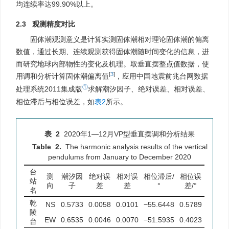
均连续率达99.90%以上。
2.3 观测精度对比
固体潮观测意义是计算实测固体潮相对理论固体潮的偏离
数值，通过长期、连续观测获得固体潮随时间变化的信息，进
而研究地球内部物性的变化及机理。取垂直摆整点值数据，使
[
3
]
用调和分析计算固体潮偏离值
，应用中国地震前兆台网数据
①
处理系统2011集成版
求解潮汐因子、绝对误差、相对误差、
相位滞后与相位误差，如
表2
所示。
表 2
2020年1—12月VP型垂直摆调和分析结果
Table 2.
The harmonic analysis results of the vertical
pendulums from January to December 2020
台
测
潮汐因
绝对误
相对误
相位滞后/
相位误
站
向
子
差
差
°
差/°
名
乾
NS
0.5733
0.0058
0.0101
−55.6448
0.5789
陵
EW
0.6535
0.0046
0.0070
−51.5935
0.4023
台