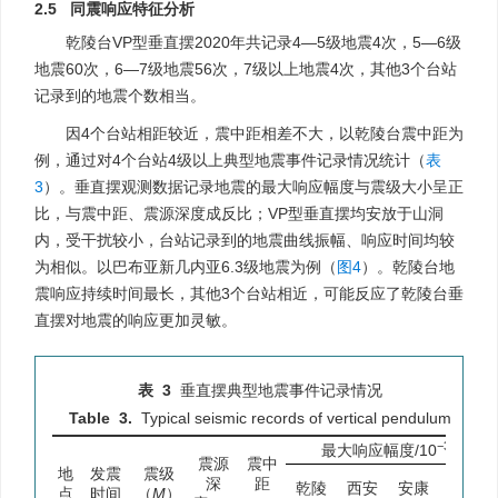
2.5 同震响应特征分析
乾陵台VP型垂直摆2020年共记录4—5级地震4次，5—6级
地震60次，6—7级地震56次，7级以上地震4次，其他3个台站
记录到的地震个数相当。
因4个台站相距较近，震中距相差不大，以乾陵台震中距为
例，通过对4个台站4级以上典型地震事件记录情况统计（
表
3
）。垂直摆观测数据记录地震的最大响应幅度与震级大小呈正
比，与震中距、震源深度成反比；VP型垂直摆均安放于山洞
内，受干扰较小，台站记录到的地震曲线振幅、响应时间均较
为相似。以巴布亚新几内亚6.3级地震为例（
图4
）。乾陵台地
震响应持续时间最长，其他3个台站相近，可能反应了乾陵台垂
直摆对地震的响应更加灵敏。
表 3
垂直摆典型地震事件记录情况
Table 3.
Typical seismic records of vertical pendulum
−3
最大响应幅度/10
″
震源
震中
地
发震
震级
深
距
乾陵
西安
安康
宁陕
点
时间
（
M
）