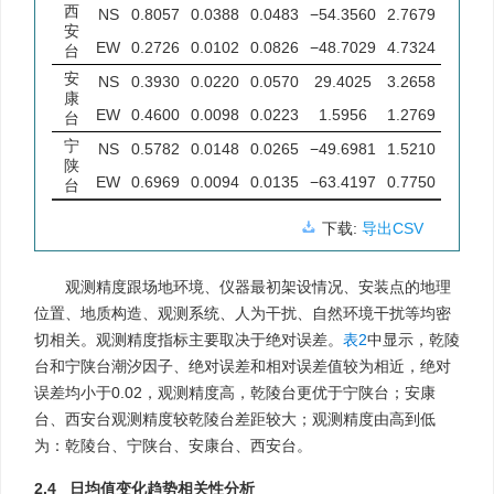
西
NS
0.8057
0.0388
0.0483
−54.3560
2.7679
安
EW
0.2726
0.0102
0.0826
−48.7029
4.7324
台
安
NS
0.3930
0.0220
0.0570
29.4025
3.2658
康
EW
0.4600
0.0098
0.0223
1.5956
1.2769
台
宁
NS
0.5782
0.0148
0.0265
−49.6981
1.5210
陕
EW
0.6969
0.0094
0.0135
−63.4197
0.7750
台
下载:
导出CSV
观测精度跟场地环境、仪器最初架设情况、安装点的地理
位置、地质构造、观测系统、人为干扰、自然环境干扰等均密
切相关。观测精度指标主要取决于绝对误差。
表2
中显示，乾陵
台和宁陕台潮汐因子、绝对误差和相对误差值较为相近，绝对
误差均小于0.02，观测精度高，乾陵台更优于宁陕台；安康
台、西安台观测精度较乾陵台差距较大；观测精度由高到低
为：乾陵台、宁陕台、安康台、西安台。
2.4 日均值变化趋势相关性分析