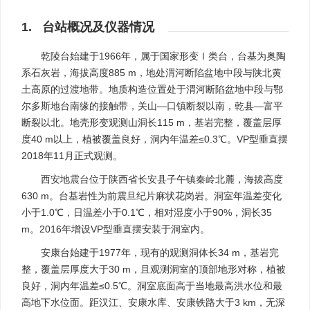
1. 台站概况及仪器情况
乾陵台始建于1966年，属于国家形变Ⅰ类台，台基为奥陶
系石灰岩，海拔高度885 m，地处渭河断陷盆地中段与陕北黄
土高原的过渡地带。地质构造位置处于渭河断陷盆地中段与鄂
尔多斯地台南缘的接触带，关山—口镇断裂以南，乾县—富平
断裂以北。地壳形变观测山洞长115 m，基岩完整，覆盖层厚
度40 m以上，植被覆盖良好，洞内年温差≤0.3℃。VP型垂直摆
2018年11月正式观测。
西安地震台位于陕西省长安县子午镇秦岭北麓，海拔高度
630 m。台基岩性为前震旦纪片麻状花岗岩。洞室年温差变化
小于1.0℃，日温差小于0.1℃，相对湿度小于90%，洞长35
m。2016年增设VP型垂直摆安装于洞室内。
安康台始建于1977年，现有的观测洞体长34 m，基岩完
整，覆盖层厚度大于30 m，且观测洞室的顶部地形对称，植被
良好，洞内年温差≤0.5℃。洞室底面高于当地最高洪水位和最
高地下水位面。距汉江、安康水库、安康铁路大于3 km，无深