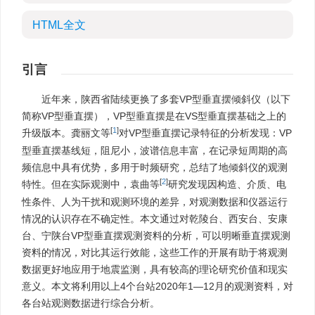
HTML全文
引言
近年来，陕西省陆续更换了多套VP型垂直摆倾斜仪（以下
简称VP型垂直摆），VP型垂直摆是在VS型垂直摆基础之上的
[
1
]
升级版本。龚丽文等
对VP型垂直摆记录特征的分析发现：VP
型垂直摆基线短，阻尼小，波谱信息丰富，在记录短周期的高
频信息中具有优势，多用于时频研究，总结了地倾斜仪的观测
[
2
]
特性。但在实际观测中，袁曲等
研究发现因构造、介质、电
性条件、人为干扰和观测环境的差异，对观测数据和仪器运行
情况的认识存在不确定性。本文通过对乾陵台、西安台、安康
台、宁陕台VP型垂直摆观测资料的分析，可以明晰垂直摆观测
资料的情况，对比其运行效能，这些工作的开展有助于将观测
数据更好地应用于地震监测，具有较高的理论研究价值和现实
意义。本文将利用以上4个台站2020年1—12月的观测资料，对
各台站观测数据进行综合分析。