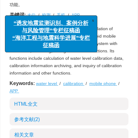
功能。
关键词:
水位
/
校测
/
手机
/
APP
x
“诱发地震监测识别、案例分析
Abstract:
Software for calibration and calculation of
与风险管理”专栏征稿函
underground fluid water level based on Android mobile
“海洋工程与地震科学进展”专栏
phone APP is a water level calibration table system with
征稿函
calculation, recording, storage and other functions. Its
functions include calculation of water level calibration data,
calibration information archiving, and inquiry of calibration
information and other functions.
Keywords:
water level
/
calibration
/
mobile phone
/
APP
HTML全文
参考文献
(2)
相关文章