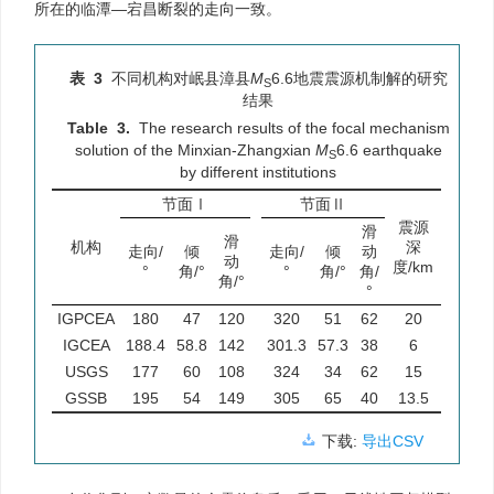
所在的临潭—宕昌断裂的走向一致。
表 3
不同机构对岷县漳县
M
6.6地震震源机制解的研究
S
结果
Table 3.
The research results of the focal mechanism
solution of the Minxian-Zhangxian
M
6.6 earthquake
S
by different institutions
节面Ⅰ
节面Ⅱ
震源
滑
滑
机构
深
走向/
倾
走向/
倾
动
动
度/km
°
角/°
°
角/°
角/
角/°
°
IGPCEA
180
47
120
320
51
62
20
IGCEA
188.4
58.8
142
301.3
57.3
38
6
USGS
177
60
108
324
34
62
15
GSSB
195
54
149
305
65
40
13.5
下载:
导出CSV