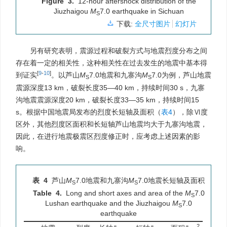
Figure 3.
12-hour aftershock distribution of the
Jiuzhaigou
M
7.0 earthquake in Sichuan
S
下载:
全尺寸图片
幻灯片
另有研究表明，震源过程和破裂方式与地震烈度分布之间
存在着一定的相关性，这种相关性在过去发生的地震中基本得
[
9
-
10
]
到证实
。以芦山
M
7.0地震和九寨沟
M
7.0为例，芦山地震
S
S
震源深度13 km，破裂长度35—40 km，持续时间30 s，九寨
沟地震震源深度20 km，破裂长度33—35 km，持续时间15
s。根据中国地震局发布的烈度长短轴及面积（
表4
），除Ⅵ度
区外，其他烈度区面积和长短轴芦山地震均大于九寨沟地震，
因此，在进行地震极震区烈度修正时，应考虑上述因素的影
响。
表 4
芦山
M
7.0地震和九寨沟
M
7.0地震长短轴及面积
S
S
Table 4.
Long and short axes and area of the
M
7.0
S
Lushan earthquake and the Jiuzhaigou
M
7.0
S
earthquake
2