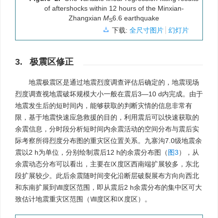
of aftershocks within 12 hours of the Minxian-
Zhangxian
M
6.6 earthquake
S
下载:
全尺寸图片
幻灯片
3. 极震区修正
地震极震区是通过地震烈度调查评估后确定的，地震现场
烈度调查视地震破坏规模大小一般在震后3—10 d内完成。由于
地震发生后的短时间内，能够获取的判断灾情的信息非常有
限，基于地震快速应急救援的目的，利用震后可以快速获取的
余震信息，分时段分析短时间内余震活动的空间分布与震后实
际考察所得烈度分布图的重灾区位置关系。九寨沟7.0级地震余
震以2 h为单位，分别绘制震后12 h的余震分布图（
图3
），从
余震动态分布可以看出，主要在Ⅸ度区西南端扩展较多，东北
段扩展较少。此后余震随时间变化沿断层破裂展布方向向西北
和东南扩展到Ⅷ度区范围，即从震后2 h余震分布的集中区可大
致估计地震重灾区范围（Ⅷ度区和Ⅸ度区）。