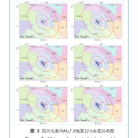
图 3
四川九寨沟
M
7.0地震12 h余震分布图
S