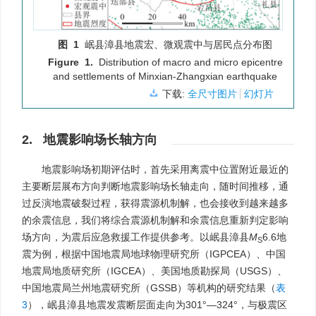
图 1
岷县漳县地震宏、微观震中与居民点分布图
Figure 1.
Distribution of macro and micro epicentre
and settlements of Minxian-Zhangxian earthquake
下载:
全尺寸图片
幻灯片
2. 地震影响场长轴方向
地震影响场初期评估时，首先采用离震中位置附近最近的
主要断层展布方向判断地震影响场长轴走向，随时间推移，通
过反演地震破裂过程，获得震源机制解，也会接收到越来越多
的余震信息，我们将综合震源机制解和余震信息重新判定影响
场方向，为震后应急救援工作提供参考。以岷县漳县
M
6.6地
S
震为例，根据中国地震局地球物理研究所（IGPCEA）、中国
地震局地质研究所（IGCEA）、美国地质勘探局（USGS）、
中国地震局兰州地震研究所（GSSB）等机构的研究结果（
表
3
），岷县漳县地震发震断层面走向为301°—324°，与极震区