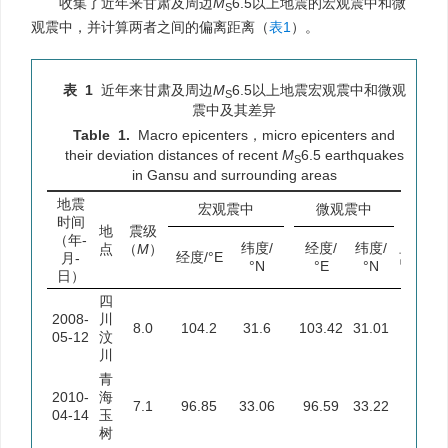
收集了近年来甘肃及周边
M
6.5以上地震的宏观震中和微
S
观震中，并计算两者之间的偏离距离（
表1
）。
表 1
近年来甘肃及周边
M
6.5以上地震宏观震中和微观
S
震中及其差异
Table 1.
Macro epicenters，micro epicenters and
their deviation distances of recent
M
6.5 earthquakes
S
in Gansu and surrounding areas
地震
宏观震中
微观震中
时间
偏离
地
震级
（年-
距
纬度/
经度/
纬度/
点
（
M
）
经度/°E
月-
离/km
°N
°E
°N
日）
四
2008-
川
约
8.0
104.2
31.6
103.42
31.01
05-12
汶
110
川
青
2010-
海
7.1
96.85
33.06
96.59
33.22
约30
04-14
玉
树