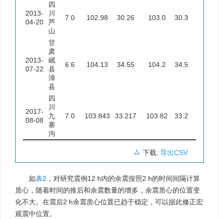
四
2013-
川
7.0
102.98
30.26
103.0
30.3
约5
04-20
芦
山
甘
肃
2013-
岷
6.6
104.13
34.55
104.2
34.5
约10
07-22
县
漳
县
四
川
2017-
九
7.0
103.843
33.217
103.82
33.2
约4
08-08
寨
沟
下载:
导出CSV
如
表2
，对研究震例12 h内的余震按照2 h的时间间隔计算
质心，随着时间的推后和余震数量的增多，余震质心的位置变
化不大。在震后2 h余震质心位置已趋于稳定，可以据此修正宏
观震中位置。