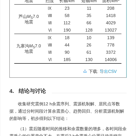
地震
烈度
长轴/km
短轴/km
面积/km
Ⅸ
23
11
208
Ⅷ
58
35
1418
芦山
M
7.0
S
地震
Ⅶ
112
66
4029
Ⅵ
190
128
13027
Ⅸ
18
10
139
Ⅷ
44
26
778
九寨沟
M
7.0
S
地震
Ⅶ
90
61
3372
Ⅵ
185
130
14006
下载:
导出CSV
4. 结论与讨论
收集研究震例12 h余震序列、震源机制解、居民点等数
据，通过分时间段计算余震质心、趋势回归、分析震源机制解
的影响等，初步得到以下结论：
（1）震后随着时间的推移和余震数量的增多，各时间段余