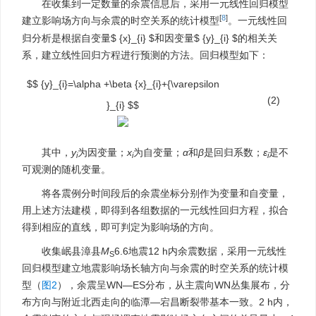
在收集到一定数量的余震信息后，采用一元线性回归模型
[
8
]
建立影响场方向与余震的时空关系的统计模型
。一元线性回
归分析是根据自变量
$ {x}_{i} $
和因变量
$ {y}_{i} $
的相关关
系，建立线性回归方程进行预测的方法。回归模型如下：
$$ {y}_{i}=\alpha +\beta {x}_{i}+{\varepsilon
(2)
}_{i} $$
其中，
y
为因变量；
x
为自变量；
α
和
β
是回归系数；
ε
是不
i
i
i
可观测的随机变量。
将各震例分时间段后的余震坐标分别作为变量和自变量，
用上述方法建模，即得到各组数据的一元线性回归方程，拟合
得到相应的直线，即可判定为影响场的方向。
收集岷县漳县
M
6.6地震12 h内余震数据，采用一元线性
S
回归模型建立地震影响场长轴方向与余震的时空关系的统计模
型（
图2
），余震呈WN—ES分布，从主震向WN丛集展布，分
布方向与附近北西走向的临潭—宕昌断裂带基本一致。2 h内，