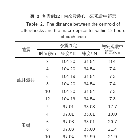
表 2
各震例12 h内余震质心与宏观震中距离
Table 2.
The distance between the centroid of
aftershocks and the macro-epicenter within 12 hours
of each case
余震判定
与宏观震中
地震
距离/km
时间段/h
经度/°E
纬度/°N
2
104.20
34.54
8.4
4
104.20
34.54
7.4
6
104.19
34.54
7.3
岷县漳县
8
104.20
34.54
7.4
10
104.20
34.54
7.3
12
104.19
34.54
7.3
2
97.01
33.03
17.7
4
97.01
33.01
19.0
6
97.03
33.01
20.7
玉树
8
97.03
33.00
21.4
10
97.04
32.99
21.9