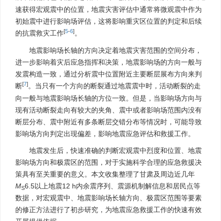
速获得宏观震中的位置，地震灾害评估中通常将微观震中作为
初始震中进行影响场评估，这将影响重灾区位置的判定和后续
[
5
-
6
]
的抗震救灾工作
。
地震影响场长轴的方向决定着地震灾害范围的空间分布，
进一步影响着灾后应急指挥和决策，地震影响场的方向一般与
发震构造一致，通过分析震中位置附近主要断层展布方向来判
[
7
]
断
。当只有一个方向的断裂通过地震震中时，活动断裂的走
向一般与地震影响场长轴的方位一致。但是，当影响场方向与
现有活动断裂走向有较大的夹角、震中或者影响场范围内没有
断层分布、震中附近有多条断层交错分布等情况时，可能导致
影响场方向判定出现偏差，影响地震应急评估和救援工作。
地震发生后，快速准确的判断宏观震中烈度和位置、地震
影响场方向和极震区的范围，对于实施科学合理的应急救援决
策具有至关重要的意义。本文收集整理了甘肃及周边近几年
M
6.5以上地震12 h内余震序列、震源机制解信息和居民点等
S
数据，对宏观震中、地震影响场长轴方向、极震区范围等要素
的修正方法进行了初步研究，为地震应急救援工作的快速有效