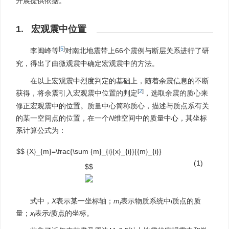
开展提供依据。
1. 宏观震中位置
[
5
]
李闽峰等
对南北地震带上66个震例与断层关系进行了研
究，得出了由微观震中确定宏观震中的方法。
在以上宏观震中烈度判定的基础上，随着余震信息的不断
[
2
]
获得，将余震引入宏观震中位置的判定
，选取余震的质心来
修正宏观震中的位置。质量中心简称质心，描述与质点系有关
的某一空间点的位置，在一个
N
维空间中的质量中心，其坐标
系计算公式为：
$$ {X}_{m}=\frac{\sum {m}_{i}{x}_{i}}{{m}_{i}}
(1)
$$
式中，
X
表示某一坐标轴；
m
表示物质系统中
i
质点的质
i
量；
x
表示
i
质点的坐标。
i