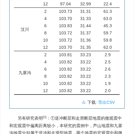
12
97.04
32.99
22.4
2
103.73
31.31
61.3
4
103.70
31.33
63.0
6
103.83
31.44
45.3
汶川
8
103.72
31.37
59.7
10
103.72
31.36
59.8
12
103.70
31.35
62.0
2
103.81
33.23
2.9
4
103.82
33.22
2.5
6
103.82
33.22
2.6
九寨沟
8
103.82
33.22
2.3
10
103.82
33.22
1.9
12
103.82
33.22
2.0
下载:
导出CSV
[
4
]
另有研究表明
：①逆冲断层和走滑断层地震的微观震中
和宏观震中偏离距离较小，本研究的震例中，芦山地震和九寨
沟地震分别属于逆冲和走滑型地震，两个地震的宏观震中和微