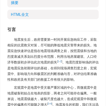
摘要
HTML全文
引言
地震发生后，政府需要第一时间开展应急响应工作，采取
相应的抗震救灾对策，尽可能的降低地震灾害带来的损失。地
震应急快速评估是指在地震现场调查之前，按照震级和当地的
烈度衰减关系划出烈度分布范围，利用当地房屋建筑、人口经
[
1
-
2
]
济等数据初步评估此次地震的损失
。地震烈度影响场的评估
是地震应急初期评估的基础，在得到现场调查烈度之前，宏观
震中、影响场方向和极震区的判断准确与否，对评估结果准确
性和政府及有关部门的救援工作有很大的影响。
宏观震中是地震中受灾最严重区域的中心，而微观震中是
地震破裂初始点在地表的投影，两者之间可能存在偏离。一般
来说，地震震级越大，破裂尺度也越大，造成宏观震中和微观
[
3
-
4
]
震中的偏离也可能随之增大
。地震发生的初期，我们无法迅