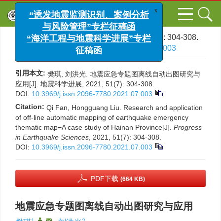
x
“诱发地震监测识别、案例分析
与风险管理”专栏征稿函
文章导航
>
地震科学进展
>
2021
>
51(7)
: 304-308.
“海洋工程与地震科学进展”专栏
> DOI:
10.3969/j.issn.2096-7780.2021.07.003
征稿函
引用本文:
樊琪, 刘洪光. 地震应急专题图离线自动出图研究与
应用[J]. 地震科学进展, 2021, 51(7): 304-308.
DOI:
10.3969/j.issn.2096-7780.2021.07.003
Citation:
Qi Fan, Hongguang Liu. Research and application
of off-line automatic mapping of earthquake emergency
thematic map−A case study of Hainan Province[J].
Progress
in Earthquake Sciences
, 2021, 51(7): 304-308.
DOI:
10.3969/j.issn.2096-7780.2021.07.003
PDF下载
(664 KB)
地震应急专题图离线自动出图研究与应用
1
,
,
2