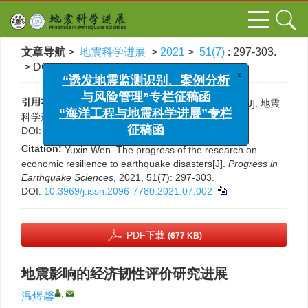
文章导航
>
地震科学进展
>
2021
>
51(7)
: 297-303.
> DOI:
10.3969/j.issn.2096-7780.2021.07.002
x
“诱发地震监测识别、案例分析
与风险管理”专栏征稿函
引用本文:
温煜馨. 地震影响的经济韧性评价研究进展[J]. 地震
“海洋工程与地震科学进展”专栏
科学进展, 2021, 51(7): 297-303.
征稿函
DOI:
10.3969/j.issn.2096-7780.2021.07.002
Citation:
Yuxin Wen. The progress of the research on
economic resilience to earthquake disasters[J].
Progress in
Earthquake Sciences
, 2021, 51(7): 297-303.
DOI:
10.3969/j.issn.2096-7780.2021.07.002
PDF下载
(677 KB)
地震影响的经济韧性评价研究进展
,
温煜馨