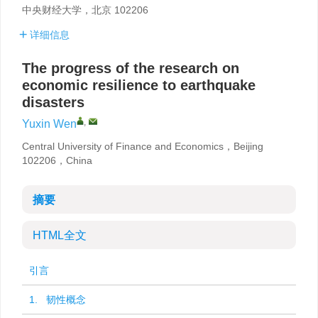
中央财经大学，北京 102206
详细信息
The progress of the research on
economic resilience to earthquake
disasters
,
Yuxin Wen
Central University of Finance and Economics，Beijing
102206，China
摘要
HTML全文
引言
1. 韧性概念