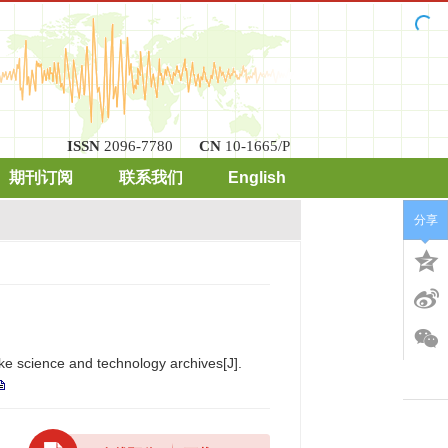
ISSN
2096-7780
CN
10-1665/P
期刊订阅
联系我们
English
分享
ake science and technology archives[J].