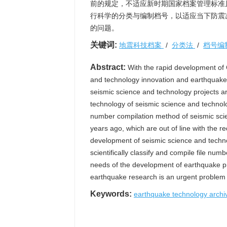
前的规定，不适应新时期国家档案管理标准
行科学的分类与编制档号，以适应当下防震
的问题。
关键词:
地震科技档案
/
分类法
/
档号编
Abstract:
With the rapid development of 
and technology innovation and earthquake 
seismic science and technology projects a
technology of seismic science and technolo
number compilation method of seismic scien
years ago, which are out of line with the
development of seismic science and techno
scientifically classify and compile file nu
needs of the development of earthquake pre
earthquake research is an urgent problem 
Keywords:
earthquake technology arch