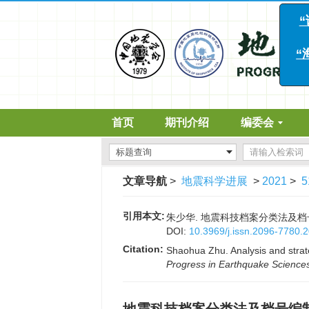
“诱
“海
首页
期刊介绍
编委会
文章导航
>
地震科学进展
>
2021
>
5
引用本文:
朱少华. 地震科技档案分类法及档号编制的
DOI:
10.3969/j.issn.2096-7780.
Citation:
Shaohua Zhu. Analysis and strate
Progress in Earthquake Science