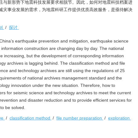
且与新形势下地震科技发展要求相脱节。因此，如何对地震科技档案进
减灾事业发展的需求，为地震科研工作提供优质高效服务，是亟待解决
制
/
探讨
China’s earthquake prevention and mitigation, earthquake science
information construction are changing day by day. The national
re increasing, but the development of corresponding information
gy archives is lagging behind. The classification method and file
ce and technology archives are still using the regulations of 25
 requirements of national archives management standard and the
logy innovation under the new situation. Therefore, how to
mbers for seismic science and technology archives to meet the current
vention and disaster reduction and to provide efficient services for
to be solved.
ive
/
classification method
/
file number preparation
/
exploration