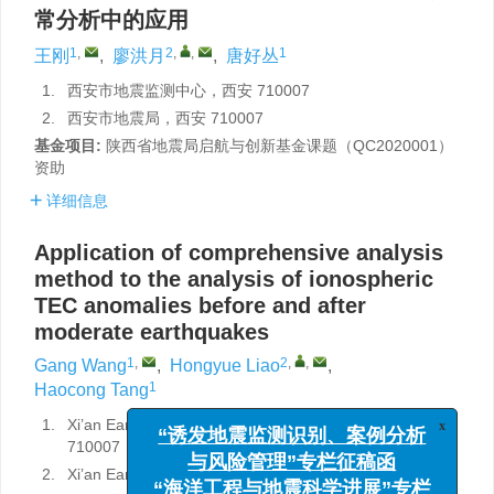
常分析中的应用
1
,
2
,
,
1
王刚
,
廖洪月
,
唐好丛
1.
西安市地震监测中心，西安 710007
2.
西安市地震局，西安 710007
基金项目:
陕西省地震局启航与创新基金课题（QC2020001）
资助
详细信息
Application of comprehensive analysis
method to the analysis of ionospheric
TEC anomalies before and after
moderate earthquakes
1
,
2
,
,
Gang Wang
,
Hongyue Liao
,
1
Haocong Tang
1.
Xi’an Earthquake Monitoring Center，Xi’an
x
“诱发地震监测识别、案例分析
710007
与风险管理”专栏征稿函
2.
Xi’an Earthquake Agency，Xi’an 710007