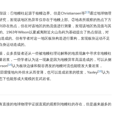
[
13
]
设：①地幔柱起源于核幔边界。但是Christiansen等
通过地球物理
研究，发现该地区热异常仅存在于地幔上部。②地表所观察的热点下方
到存在热点，但在对该地区的热流值进行测量，发现该地区热流值与其
1963年Wilson以夏威夷附近火山岛屿为基础提出了热点假说，对
运动造成的。但有学者对这一地区板块构造进行重构，发现板块运动不足
自身运动造成的。
盾，众多质疑者还从一些被地幔柱理论解释的地质现象中寻求非地幔柱
量岩浆，一些学者认为这一现象是因为地幔异常高温造成的，可以从侧
[
14
]
son
认为板块边缘和裂谷诱发的地幔对流也能喷发大量岩浆，
[
16
]
层缓慢地向外排水从而变薄，也可以造成岩浆的喷发，Yaxley
认为
态下也能形成大规模的玄武岩省。
有直接的地球物理学证据直观的观察到地幔柱的存在，但是越来越多的