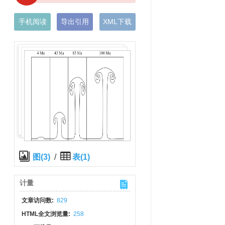
手机阅读
导出引用
XML下载
图(3)
/
表(1)
计量
文章访问数:
829
HTML全文浏览量:
258