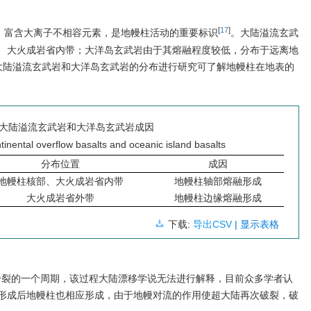
[
17
]
B）富含大离子不相容元素，是地幔柱活动的重要标识
。大陆溢流玄武
、大火成岩省内带；大洋岛玄武岩由于其熔融程度较低，分布于远离地
大陆溢流玄武岩和大洋岛玄武岩的分布进行研究可了解地幔柱在地表的
大陆溢流玄武岩和大洋岛玄武岩成因
ntinental overflow basalts and oceanic island basalts
分布位置
成因
地幔柱核部、大火成岩省内带
地幔柱轴部熔融形成
大火成岩省外带
地幔柱边缘熔融形成
下载:
导出CSV
| 显示表格
到分裂的一个周期，该过程大陆漂移学说无法进行解释，目前众多学者认
形成后地幔柱也相应形成，由于地幔对流的作用使超大陆再次破裂，破