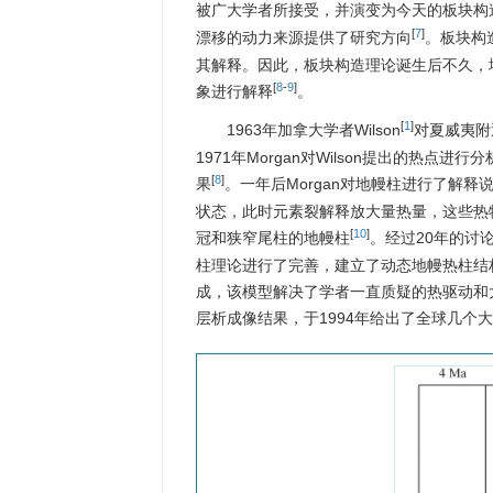
被广大学者所接受，并演变为今天的板块构
[
7
]
漂移的动力来源提供了研究方向
。板块构
其解释。因此，板块构造理论诞生后不久，
[
8
-
9
]
象进行解释
。
[
1
]
1963年加拿大学者Wilson
对夏威夷附
1971年Morgan对Wilson提出的热
[
8
]
果
。一年后Morgan对地幔柱进行了解
状态，此时元素裂解释放大量热量，这些热
[
10
]
冠和狭窄尾柱的地幔柱
。经过20年的讨论与发
柱理论进行了完善，建立了动态地幔热柱结
成，该模型解决了学者一直质疑的热驱动和
层析成像结果，于1994年给出了全球几