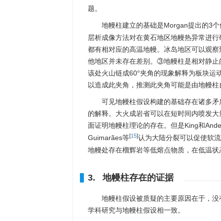
题。
地幔柱建立的基础是Morgan提出的3个假
层析成像方法对在黄石地区地幔热异常进行
都有相对应的高温地幔。冰岛地区可以观察
他地区并未存在差别。③地幔柱是相对静止的。
该处火山链成60°夹角的现象解释为板块
以造成此夹角，推测此夹角可能是由地幔柱
可见地幔柱假设构建的基础存在诸多矛
的解释。大火成岩省可以在短时间内喷发大
面证明地幔柱理论的存在。但是King和Ander
[
15
]
Guimarães等
认为大陆分裂可以促使软流
地幔处存在榴辉岩等低熔点物质，在低温状
3. 地幔柱存在的证据
地幔柱假设被质疑的主要原因在于，没
学科研究与地幔柱假设相一致。