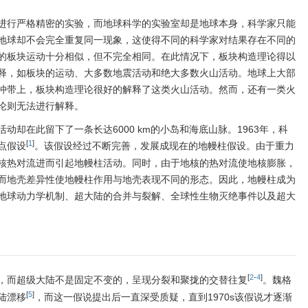
进行严格精密的实验，而地球科学的实验室却是地球本身，科学家只能
地球却不会完全重复同一现象，这使得不同的科学家对结果存在不同的
的板块运动十分相似，但不完全相同。在此情况下，板块构造理论得以
释，如板块的运动、大多数地震活动和绝大多数火山活动。地球上大部
冲带上，板块构造理论很好的解释了这类火山活动。然而，还有一类火
论则无法进行解释。
却在此留下了一条长达6000 km的小岛和海底山脉。1963年，科
[
1
]
点假设
。该假设经过不断完善，发展成现在的地幔柱假设。由于重力
核热对流进而引起地幔柱活动。同时，由于地核的热对流使地核膨胀，
而地壳差异性使地幔柱作用与地壳表现不同的形态。因此，地幔柱成为
地球动力学机制、超大陆的合并与裂解、全球性生物灭绝事件以及超大
[
2
-
4
]
，而超级大陆不是固定不变的，呈现分裂和聚拢的交替往复
。魏格
[
5
]
大陆漂移
，而这一假说提出后一直深受质疑，直到1970s该假说才逐渐