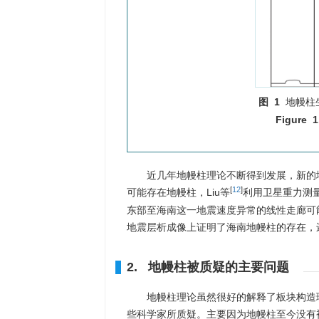
图 1
地幔柱
Figure 1
近几年地幔柱理论不断得到发展，新的
[
12
]
可能存在地幔柱，Liu等
利用卫星重力测
东部至海南这一地震速度异常的线性走廊可
地震层析成像上证明了海南地幔柱的存在，
2. 地幔柱被质疑的主要问题
地幔柱理论虽然很好的解释了板块构造
些科学家所质疑。主要因为地幔柱至今没有