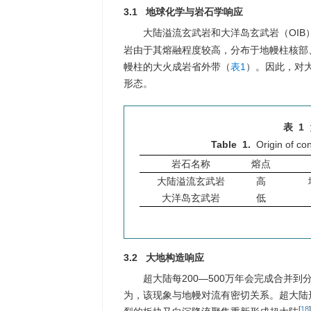
3.1 地球化学与岩石学响应
大陆溢流玄武岩和大洋岛玄武岩（OI
岩由于其熔融程度较高，分布于地幔柱核部
幔柱的大火成岩省外带（
表1
）。因此，对
形态。
表 1
Table 1.
Origin of co
岩石名称
熔点
大陆溢流玄武岩
高
大洋岛玄武岩
低
3.2 大地构造响应
超大陆每200—500万年会完成合并
为，该现象与地幔对流有密切关系。超大陆
[
18
]