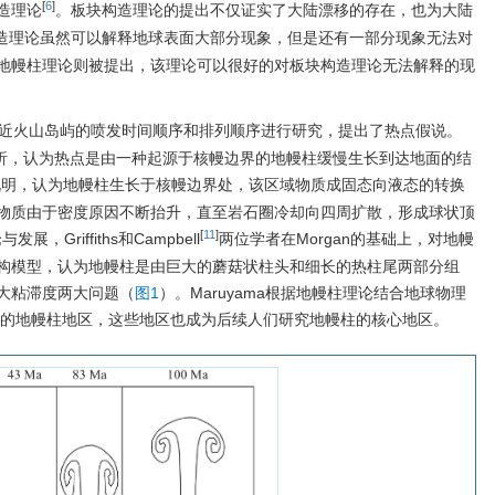
[
6
]
造理论
。板块构造理论的提出不仅证实了大陆漂移的存在，也为大陆
造理论虽然可以解释地球表面大部分现象，但是还有一部分现象无法对
地幔柱理论则被提出，该理论可以很好的对板块构造理论无法解释的现
近火山岛屿的喷发时间顺序和排列顺序进行研究，提出了热点假说。
点进行分析，认为热点是由一种起源于核幔边界的地幔柱缓慢生长到达地面的结
释说明，认为地幔柱生长于核幔边界处，该区域物质成固态向液态的转换
物质由于密度原因不断抬升，直至岩石圈冷却向四周扩散，形成球状顶
[
11
]
展，Griffiths和Campbell
两位学者在Morgan的基础上，对地幔
构模型，认为地幔柱是由巨大的蘑菇状柱头和细长的热柱尾两部分组
大粘滞度两大问题（
图1
）。Maruyama根据地幔柱理论结合地球物理
个大的地幔柱地区，这些地区也成为后续人们研究地幔柱的核心地区。