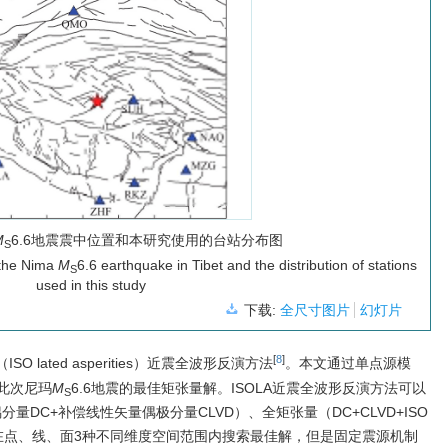
M
6.6地震震中位置和本研究使用的台站分布图
S
 the Nima
M
6.6 earthquake in Tibet and the distribution of stations
S
used in this study
下载:
全尺寸图片
幻灯片
[
8
]
 lated asperities）近震全波形反演方法
。本文通过单点源模
此次尼玛
M
6.6地震的最佳矩张量解。ISOLA近震全波形反演方法可以
S
DC+补偿线性矢量偶极分量CLVD）、全矩张量（DC+CLVD+ISO
在点、线、面3种不同维度空间范围内搜索最佳解，但是固定震源机制