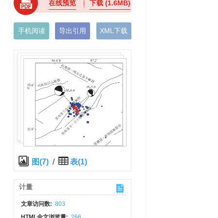
在线预览
下载
(1.6MB)
手机阅读
导出引用
XML下载
图(7)
/
表(1)
计量
文章访问数:
803
HTML全文浏览量:
266