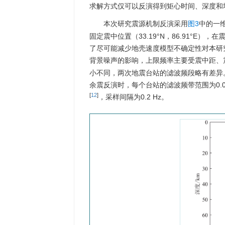
求解方式仅可以反演得到矩心时间、深度和
本次研究震源机制反演采用
图3
中的一维
固定震中位置（33.19°N，86.91°E）
了尽可能减少地壳速度模型不确定性对本研
背景噪声的影响，上限频率主要受震中距、
小不同，两次地震台站的滤波频段略有差异。主
余震反演时，每个台站的滤波频带范围为0.04—0.
[
12
]
，采样间隔为0.2 Hz。