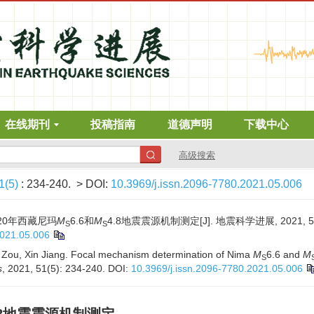
在线期刊
投稿指南
道德声明
下载中心
高级搜索
1(5)
: 234-240.
> DOI:
10.3969/j.issn.2096-7780.2021.05.006
020年西藏尼玛
M
6.6和
M
4.8地震震源机制测定[J]. 地震科学进展, 2021, 51(5
S
S
2021.05.006
 Zou, Xin Jiang. Focal mechanism determination of Nima
M
6.6 and
M
S
s
, 2021, 51(5): 234-240.
DOI:
10.3969/j.issn.2096-7780.2021.05.006