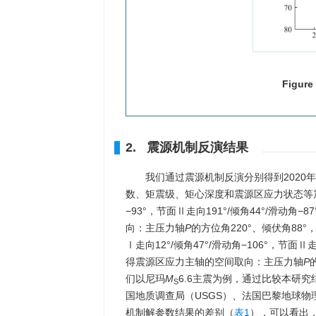
Figure
2. 震源机制反演结果
我们通过震源机制反演分别得到2020年
数、矩震级、矩心深度和震源区应力状态等
−93°，节面Ⅱ走向191°/倾角44°/滑动角−8
向：主压力轴
P
的方位角220°、倾伏角88°
Ⅰ走向12°/倾角47°/滑动角−106°，节面Ⅱ走
得震源区应力主轴的空间取向：主压力轴
P
们以尼玛
M
6.6主震为例，通过比较本研究
S
国地质调查局（USGS）、法国巴黎地球物
机制解参数结果的差别（
表1
），可以看出