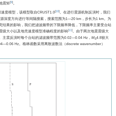
[
9
]
地震矩
。
[
10
]
速度模型，该模型取自CRUST1.0
。在进行震源机制反演时，我们
，在震源深度方向进行等间隔搜索，搜索范围为1—20 km，步长为1 km。为
究结果的影响，我们把滤波频带的下限频率降低，下限频率主要受台站
[
11
]
震级大小以及地壳速度模型准确程度的影响
。由于两次地震震级大
震反演时每个台站的滤波频带范围为0.02—0.04 Hz，
M
4.8较大
S
06 Hz。格林函数采用离散波数法（discrete wavenumber）