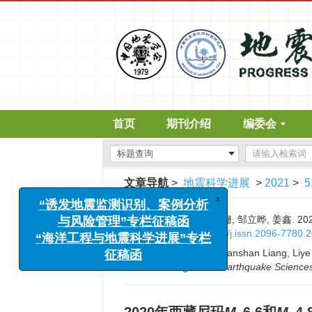
首页
期刊介绍
编委会
x
“诱发地震监测识别、案例分析
与风险管理”专栏征稿函
文章导航
>
地震科学进展
>
2021
>
5
“海洋工程与地震科学进展”专栏
征稿函
引用本文:
李旭茂, 梁姗姗, 邹立晔, 姜鑫. 2
DOI:
10.3969/j.issn.2096-7780.
Citation:
Xumao Li, Shanshan Liang, Liye
Progress in Earthquake Science