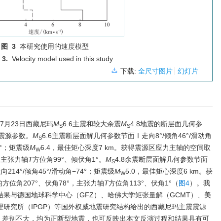
图 3
本研究使用的速度模型
 3.
Velocity model used in this study
下载:
全尺寸图片
幻灯片
7月23日西藏尼玛
M
6.6主震和较大余震
M
4.8地震的断层面几何参
S
S
震源参数。
M
6.6主震断层面解几何参数节面Ⅰ走向8°/倾角46°/滑动角
S
7°；矩震级
M
6.4，最佳矩心深度7 km。获得震源区应力主轴的空间取
W
，主张力轴
T
方位角99°、倾伏角1°。
M
4.8余震断层面解几何参数节面
S
向214°/倾角45°/滑动角−74°；矩震级
M
5.0，最佳矩心深度6 km。获
W
的方位角207°、伏角78°，主张力轴
T
方位角113°、伏角1°（
图4
）。我
结果与德国地球科学中心（GFZ）、哈佛大学矩张量解（GCMT）、美
理研究所（IPGP）等国外权威地震研究结构给出的西藏尼玛主震震源
，差别不大，均为正断型地震，也可反映出本文反演过程和结果具有可