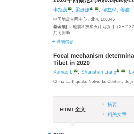
2020年西藏尼玛
M
6.6和
M
4
S
S
,
李旭茂
,
梁姗姗
,
邹立晔
,
姜鑫
中国地震台网中心，北京 100045
基金项目:
地震科技星火计划项目（XH213
共同资助
详细信息
Focal mechanism determina
Tibet in 2020
,
Xumao Li
,
Shanshan Liang
,
Li
China Earthquake Networks Center，Beij
摘要
HTML全文
相关文章