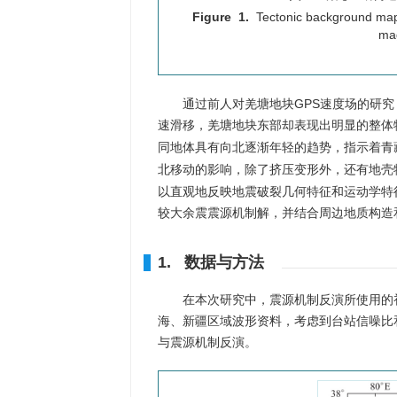
Figure 1.
Tectonic background map 
mag
通过前人对羌塘地块GPS速度场的研究
速滑移，羌塘地块东部却表现出明显的整体
同地体具有向北逐渐年轻的趋势，指示着青
北移动的影响，除了挤压变形外，还有地壳
以直观地反映地震破裂几何特征和运动学特征
较大余震震源机制解，并结合周边地质构造
1. 数据与方法
在本次研究中，震源机制反演所使用的
海、新疆区域波形资料，考虑到台站信噪比
与震源机制反演。