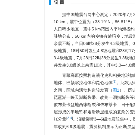
引言
据中国地震台网中心测定：2020年7月
10 km，震中位置为（33.19°N，86.
人口稀少地区，震中5 km范围内平均海拔约5
驻地分布，50 km内的乡镇有荣玛乡，地
余震不断，当日06时28分发生4.3级地震、08
级地震、18时50时发生4.8级地震和23时17
3.4级地震，7月28日22时38分发生3.8级
共发生3.0级以上余震10次，其中3.0—4.0
青藏高原按照构造演化史和相关地球物
[
1
]
地体、巴颜喀拉地体和昆仑地体
。此次尼
之间，区域内活动构造较发育（
图1
）。历
琵琶湖—映天湖断裂带、改则—洞措断裂等断
依布茶卡盆地西缘断裂和依布茶卡—日干配
层形成的半地堑和走滑断层组成的复杂的变
[
2
-
4
]
张分量
。沿断裂带3—6级地震较集中，
年改则6.9级地震，震源机制显示为正断层