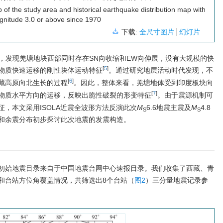
of the study area and historical earthquake distribution map with
nitude 3.0 or above since 1970
下载:
全尺寸图片
幻灯片
，发现羌塘地块西部同时存在SN向收缩和EW向伸展，没有大规模的快
[
5
]
物质快速运移的刚性块体运动特征
。通过研究地层活动时代发现，不
[
6
]
藏高原向北生长的过程
。因此，整体来看，羌塘地体受到印度板块向
[
7
]
物质水平方向的运移，反映出脆性破裂的形变特征
。由于震源机制可
，本文采用ISOLA近震全波形方法反演此次
M
6.6地震主震及
M
4.8
S
S
和余震分布初步探讨此次地震的发震构造。
初始地震目录来自于中国地震台网中心速报目录。我们收集了西藏、青
和台站方位角覆盖情况，共筛选出8个台站（
图2
）三分量地震记录参