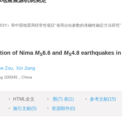
.8地震震源机制测定
703Y）和中国地震局经常性项目“省局台站参数的准确性确定方法研究”
tion of Nima
M
6.6 and
M
4.8 earthquakes in
S
S
ye Zou
,
Xin Jiang
ing 100045，China
HTML全文
图
(7)
表
(1)
参考文献
(15)
施引文献
(5)
资源附件
(0)