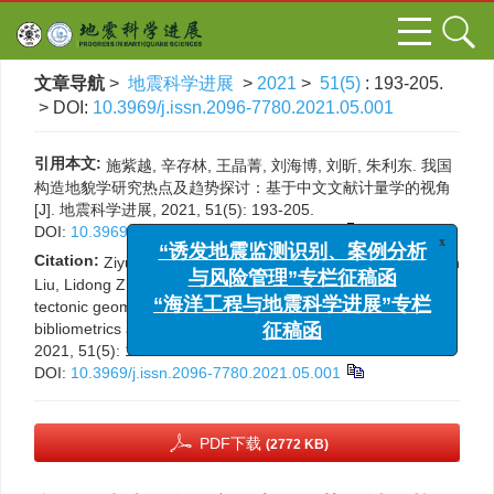
文章导航
>
地震科学进展
>
2021
>
51(5)
: 193-205.
> DOI:
10.3969/j.issn.2096-7780.2021.05.001
引用本文:
施紫越, 辛存林, 王晶菁, 刘海博, 刘昕, 朱利东. 我国
构造地貌学研究热点及趋势探讨：基于中文文献计量学的视角
[J]. 地震科学进展, 2021, 51(5): 193-205.
DOI:
10.3969/j.issn.2096-7780.2021.05.001
x
Citation:
“诱发地震监测识别、案例分析
Ziyue Shi, Cunlin Xin, Jingjing Wang, Haibo Liu, Xin
Liu, Lidong Zhu. Research on hotspots and trends of
与风险管理”专栏征稿函
tectonic geomorphology in China： A perspective of Chinese
“海洋工程与地震科学进展”专栏
bibliometrics analysis[J].
Progress in Earthquake Sciences
,
征稿函
2021, 51(5): 193-205.
DOI:
10.3969/j.issn.2096-7780.2021.05.001
PDF下载
(2772 KB)