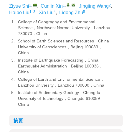
1
,
1
,
,
2
Ziyue Shi
,
Cunlin Xin
,
Jingjing Wang
,
1, 3
4
5
Haibo Liu
,
Xin Liu
,
Lidong Zhu
1.
College of Geograghy and Environmental
Science，Northwest Normal University，Lanzhou
730070，China
2.
School of Earth Sciences and Resources，China
University of Geosciences，Beijing 100083，
China
3.
Institute of Earthquake Forecasting，China
Earthquake Administration，Beijing 100036，
China
4.
College of Earth and Environmental Science，
Lanzhou University，Lanzhou 730000，China
5.
Institute of Sedimentary Geology，Chengdu
University of Technology，Chengdu 610059，
China
摘要