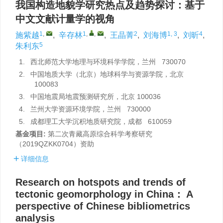
我国构造地貌学研究热点及趋势探讨：基于
中文文献计量学的视角
1
,
1
,
,
2
1, 3
4
施紫越
,
辛存林
,
王晶菁
,
刘海博
,
刘昕
,
5
朱利东
1.
西北师范大学地理与环境科学学院，兰州 730070
2.
中国地质大学（北京）地球科学与资源学院，北京
100083
3.
中国地震局地震预测研究所，北京 100036
4.
兰州大学资源环境学院，兰州 730000
5.
成都理工大学沉积地质研究院，成都 610059
基金项目:
第二次青藏高原综合科学考察研究
（2019QZKK0704）资助
详细信息
Research on hotspots and trends of
tectonic geomorphology in China： A
perspective of Chinese bibliometrics
analysis