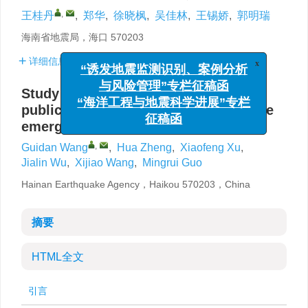
,
王桂丹
,
郑华
,
徐晓枫
,
吴佳林
,
王锡娇
,
郭明瑞
海南省地震局，海口 570203
详细信息
x
“诱发地震监测识别、案例分析
与风险管理”专栏征稿函
Study on discourse construction and
“海洋工程与地震科学进展”专栏
public opinion guidance of earthquake
征稿函
emergencies
,
Guidan Wang
,
Hua Zheng
,
Xiaofeng Xu
,
Jialin Wu
,
Xijiao Wang
,
Mingrui Guo
Hainan Earthquake Agency，Haikou 570203，China
摘要
HTML全文
引言