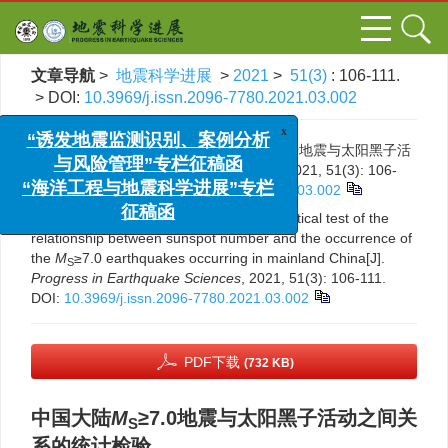
文章导航
>
地震科学进展
>
2021
>
51(3)
: 106-111.
> DOI:
10.3969/j.issn.2096-7780.2021.03.002
x
“诱发地震监测识别、案例分析
引用本文:
陈学忠, 李艳娥. 中国大陆
M
≥7.0地震与太阳黑子活
与风险管理”专栏征稿函
S
动之间关系的统计检验[J]. 地震科学进展, 2021, 51(3): 106-
“海洋工程与地震科学进展”专栏
111.
DOI:
10.3969/j.issn.2096-7780.2021.03.002
征稿函
Citation:
Xuezhong Chen, Yan’e Li. Statistical test of the
relationship between sunspot number and the occurrence of
the
M
≥7.0 earthquakes occurring in mainland China[J].
S
Progress in Earthquake Sciences
, 2021, 51(3): 106-111.
DOI:
10.3969/j.issn.2096-7780.2021.03.002
PDF下载
(732 KB)
中国大陆
M
≥7.0地震与太阳黑子活动之间关
S
系的统计检验