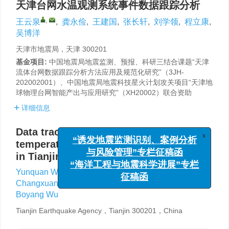
天津台网水温观测系统事件数据跟踪分析
,
王云泉
,
龚永俭
,
王建国
,
张长轩
,
刘学领
,
程立康
,
吴博洋
天津市地震局，天津 300201
基金项目:
中国地震局地震监测、预报、科研三结合课题“天津
流体台网数据跟踪分析方法应用及规范化研究”（3JH-
202002001）、中国地震局地震科技星火计划攻关项目“天津地
球物理台网智能产出与应用研究”（XH20002）联合资助
详细信息
Data tracking analysis of water
x
temperature observation system events
“诱发地震监测识别、案例分析
in Tianjin network
与风险管理”专栏征稿函
“海洋工程与地震科学进展”专栏
,
Yunquan Wang
,
Yongjian Gong
,
Jianguo Wang
,
征稿函
Changxuan Zhang
,
Xueling Liu
,
Likang Cheng
,
Boyang Wu
Tianjin Earthquake Agency，Tianjin 300201，China