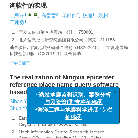
询软件的实现
1
,
,
2
2
1
1
余思汗
,
高雷雷
,
单帅帅
,
杨顺
,
刘超
,
1
王建勇
1.
宁夏回族自治区地震局，银川 750001
2.
北方信息控制研究院集团有限公司，南京 211153
基金项目:
宁夏地震科研基金课题（NX202015）、宁夏地震局
科技创新团队（CX2019-1）联合资助。
详细信息
The realization of Ningxia epicenter
reference place name query software
based on ArcGIS Engine
x
“诱发地震监测识别、案例分析
1
,
,
2
2
Sihan Yu
,
Leilei Gao
,
Shuaishuai Shan
,
与风险管理”专栏征稿函
1
1
1
Shun Yang
,
Chao Liu
,
Jianyong Wang
“海洋工程与地震科学进展”专栏
1.
Earthquake Agency of Ningxia Hui Autonomous
征稿函
Region，Yinchuan 750001，China
2.
North Information Control Research Institute