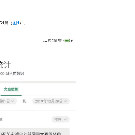
54篇（
图4
）。