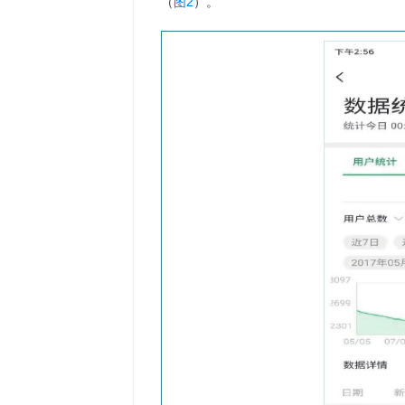
（
图2
）。