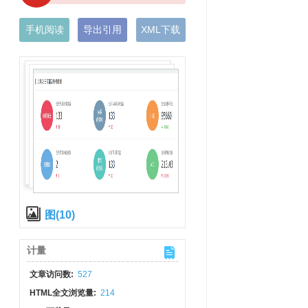
手机阅读
导出引用
XML下载
图(10)
计量
文章访问数:
527
HTML全文浏览量:
214