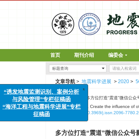
首页
期刊介绍
编委会
x
“诱发地震监测识别、案例分析
文章导航
>
地震科学进展
>
2020
>
5
与风险管理”专栏征稿函
“海洋工程与地震科学进展”专栏
引用本文:
征稿函
姚迪. 多方位打造“震道”微信公众号影响力[
Citation:
Di Yao. Create the influence of 
DOI:
10.3969/j.issn.2096-7780.
多方位打造“震道”微信公众号