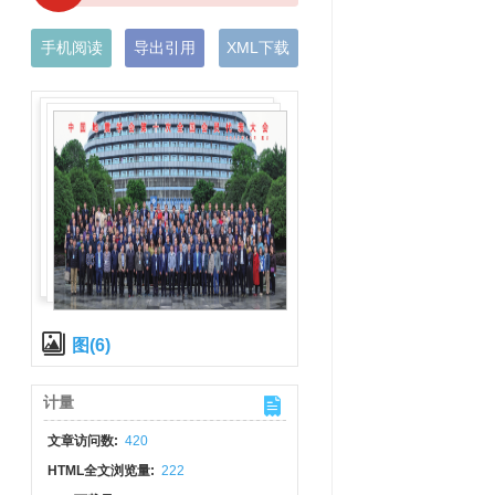
手机阅读
导出引用
XML下载
图(6)
计量
文章访问数:
420
HTML全文浏览量:
222