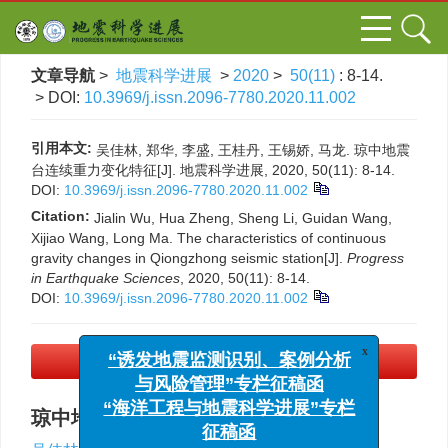
文章导航
>
地震科学进展
>
2020
>
50(11)
: 8-14.
> DOI:
10.3969/j.issn.2096-7780.2020.11.002
引用本文:
吴佳林, 郑华, 李盛, 王桂丹, 王锡娇, 马龙. 琼中地震
台连续重力变化特征[J]. 地震科学进展, 2020, 50(11): 8-14.
DOI:
10.3969/j.issn.2096-7780.2020.11.002
Citation:
Jialin Wu, Hua Zheng, Sheng Li, Guidan Wang,
Xijiao Wang, Long Ma. The characteristics of continuous
gravity changes in Qiongzhong seismic station[J].
Progress
in Earthquake Sciences
, 2020, 50(11): 8-14.
DOI:
10.3969/j.issn.2096-7780.2020.11.002
x
PDF下载
(17403 KB)
“诱发地震监测识别、案例分析
与风险管理”专栏征稿函
“海洋工程与地震科学进展”专栏
琼中地震台连续重力变化特征
征稿函
,