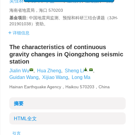
吴佳林
,
郑华
,
李盛
,
王桂丹
,
王锡娇
,
马龙
海南省地震局，海口 570203
基金项目:
中国地震局监测、预报和科研三结合课题（3JH-
201901038）资助。
详细信息
The characteristics of continuous
gravity changes in Qiongzhong seismic
station
,
Jialin Wu
,
Hua Zheng
,
Sheng Li
,
Guidan Wang
,
Xijiao Wang
,
Long Ma
Hainan Earthquake Agency，Haikou 570203，China
摘要
HTML全文
引言