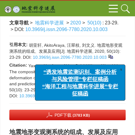
文章导航
>
地震科学进展
>
2020
>
50(10)
: 23-29.
> DOI:
10.3969/j.issn.2096-7780.2020.10.003
引用本文:
胡亚轩, AkitoAraya, 汪翠枝, 刘文义. 地震地形变观
测系统的组成、发展及应用[J]. 地震科学进展, 2020, 50(10):
23-29.
DOI:
10.3969/j.issn.2096-7780.2020.10.003
Citation:
Yaxuan Hu, Araya Akito, Cuizhi Wang, Wenyi Liu.
x
“诱发地震监测识别、案例分析
The composition, development and application of crustal
与风险管理”专栏征稿函
deformation observation system in earthquake monitoring
“海洋工程与地震科学进展”专栏
and prediction[J].
Progress in Earthquake Sciences
, 2020,
50(10): 23-29.
征稿函
DOI:
10.3969/j.issn.2096-7780.2020.10.003
PDF下载
(3783 KB)
地震地形变观测系统的组成、发展及应用