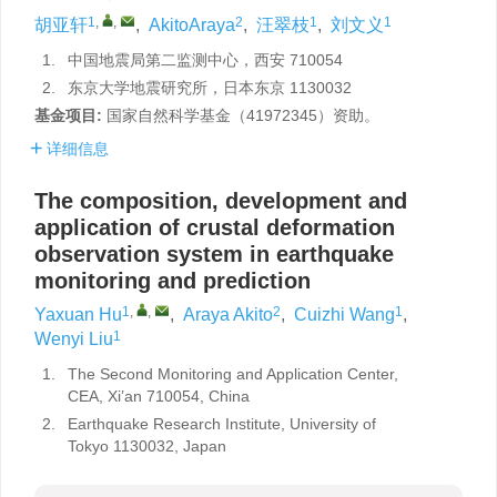
1
,
,
2
1
1
胡亚轩
,
AkitoAraya
,
汪翠枝
,
刘文义
1.
中国地震局第二监测中心，西安 710054
2.
东京大学地震研究所，日本东京 1130032
基金项目:
国家自然科学基金（41972345）资助。
详细信息
The composition, development and
application of crustal deformation
observation system in earthquake
monitoring and prediction
1
,
,
2
1
Yaxuan Hu
,
Araya Akito
,
Cuizhi Wang
,
1
Wenyi Liu
1.
The Second Monitoring and Application Center,
CEA, Xi’an 710054, China
2.
Earthquake Research Institute, University of
Tokyo 1130032, Japan