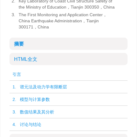
2.
Key Laboratory of Coast Civil Structure Safety of
the Ministry of Education，Tianjin 300350，China
3.
The First Monitoring and Application Center，
China Earthquake Administration，Tianjin
300171，China
摘要
HTML全文
引言
1. 谱元法及动力学有限断层
2. 模型与计算参数
3. 数值结果及其分析
4. 讨论与结论