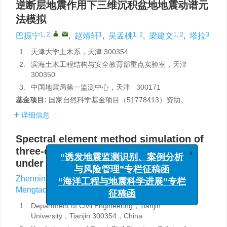
逆断层地震作用下三维沉积盆地地震动谱元
法模拟
1, 2
,
,
1
1, 2
1, 2
3
巴振宁
,
赵靖轩
,
吴孟桃
,
梁建文
,
塔拉
1.
天津大学土木系，天津 300354
2.
滨海土木工程结构与安全教育部重点实验室，天津
300350
3.
中国地震局第一监测中心，天津 300171
基金项目:
国家自然科学基金项目（51778413）资助。
详细信息
Spectral element method simulation of
three-dimensional sedimentary basin
x
“诱发地震监测识别、案例分析
under reverse-fault earthquakes
与风险管理”专栏征稿函
1, 2
,
,
1
Zhenning Ba
,
Jingxuan Zhao
,
“海洋工程与地震科学进展”专栏
1, 2
1, 2
3
Mengtao Wu
,
Jianwen Liang
,
La Ta
征稿函
1.
Department of Civil Engineering，Tianjin
University，Tianjin 300354，China