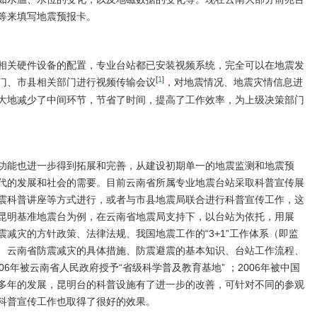
等来填写地震预报卡。
相关硬件设备的配置，专业台站都已安装视频系统，完全可以在地震发
[
1
]
门、市县相关部门进行视频传输会议
，对地震情况、地震灾情信息进
大地减少了中间环节，节省了时间，提高了工作效率，为上级决策部门
功能也进一步得到拓展和完善，从建设初期单一的地震监测和地震预
代的发展和社会的需要。目前云南省所属专业地震台站采取科普宣传展
震科普讲座等方式进行，或者与市县地震局联合进行科普宣传工作，这
昆明基准地震台为例，在云南省地震局支持下，以台站为依托，用展
减灾的方针政策、法律法规、我国地震工作的“3+1”工作体系（即监
、云南省防震减灾的具体措施、防震避震的基本知识、台站工作流程、
6年被云南省人民政府授予“省级科学普及教育基地” ；2006年被中国
过多年的发展，昆明台的科普设施有了进一步的改善，可针对不同的参观
科普宣传工作也取得了很好的效果。