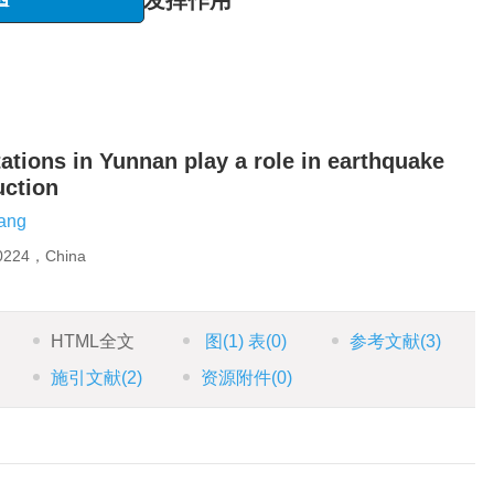
防震减灾工作中发挥作用
稿函
展”专栏
ations in Yunnan play a role in earthquake
uction
ang
50224，China
HTML全文
图
(1)
表
(0)
参考文献
(3)
施引文献
(2)
资源附件
(0)