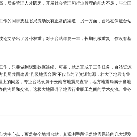
高，后备管理人才匮乏，开展社会管理和行业管理的能力不足，与全国
工作的同志想往省局流动没有正常的渠道；另一方面，台站在保证台站
技论文给出了各种权重；对于台站年复一年，长期机械重复工作没有基
工作，只要做到观测数据连续、可靠，就是完成了工作任务，台站资源
方县局共同建设“县级地震台网”不仅节约了资源能源，壮大了地震专业
理上的问题，专业台站隶属于云南省地震局直管，地方地震局属于当地
多的沟通和交流，这极大地阻碍了地震行业职工之间的学术交流、业务
市为中心点，覆盖整个地州台站，其观测手段涵盖地震系统的几大观测