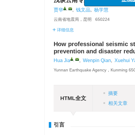
浅谈云南专业地震台站如何在
与风险管理”专栏征
“海洋工程与地震科学进
,
贾华
,
钱文品
,
杨学慧
征稿函
云南省地震局，昆明 650224
详细信息
How professional seismic st
prevention and disaster red
,
Hua Jia
,
Wenpin Qian
,
Xuehui Y
Yunnan Earthquake Agency，Kunming 6
摘要
HTML全文
相关文章
引言