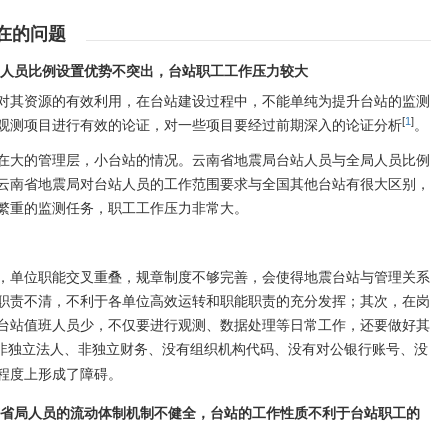
在的问题
理人员比例设置优势不突出，台站职工工作压力较大
对其资源的有效利用，在台站建设过程中，不能单纯为提升台站的监测
[
1
]
观测项目进行有效的论证，对一些项目要经过前期深入的论证分析
。
在大的管理层，小台站的情况。云南省地震局台站人员与全局人员比例
，云南省地震局对台站人员的工作范围要求与全国其他台站有很大区别，
繁重的监测任务，职工工作压力非常大。
，单位职能交叉重叠，规章制度不够完善，会使得地震台站与管理关系
职责不清，不利于各单位高效运转和职能职责的充分发挥；其次，在岗
台站值班人员少，不仅要进行观测、数据处理等日常工作，还要做好其
非独立法人、非独立财务、没有组织机构代码、没有对公银行账号、没
程度上形成了障碍。
员与省局人员的流动体制机制不健全，台站的工作性质不利于台站职工的