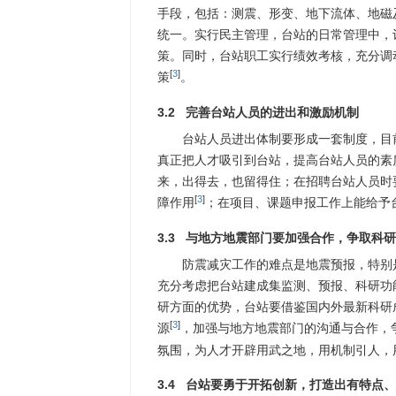
手段，包括：测震、形变、地下流体、地磁
统一。实行民主管理，台站的日常管理中，
策。同时，台站职工实行绩效考核，充分调
[
3
]
策
。
3.2 完善台站人员的进出和激励机制
台站人员进出体制要形成一套制度，目
真正把人才吸引到台站，提高台站人员的素
来，出得去，也留得住；在招聘台站人员时
[
3
]
障作用
；在项目、课题申报工作上能给予
3.3 与地方地震部门要加强合作，争取科
防震减灾工作的难点是地震预报，特别
充分考虑把台站建成集监测、预报、科研功
研方面的优势，台站要借鉴国内外最新科研
[
3
]
源
，加强与地方地震部门的沟通与合作，
氛围，为人才开辟用武之地，用机制引人，
3.4 台站要勇于开拓创新，打造出有特点