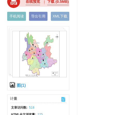
在线预览
下载
(0.5MB)
手机阅读
导出引用
XML下载
图(1)
计量
文章访问数:
518
HTML全文浏览量:
275