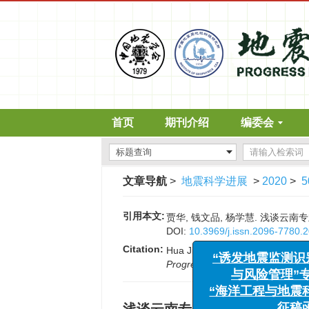
首页
期刊介绍
编委会
文章导航
>
地震科学进展
>
2020
>
5
引用本文:
贾华, 钱文品, 杨学慧. 浅谈云南专业
DOI:
10.3969/j.issn.2096-7780.
Citation:
Hua Jia, Wenpin Qian, Xuehui Yan
Progress in Earthquake Science
“诱发地震监测识别、案