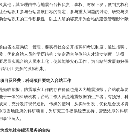
及其他，其管理由中心地震台台长负责，事权、财权下发，做到责权利
让台站职工参与台站发展目标的制定，参与重大问题的讨论、研究与决
动台站职工的工作积极性，以主人翁的姿态来为台站的建设管理献计献
前由省地震局统一管理，要实行社会公开招聘和考试制度，通过招聘，
质，优化台站人员的学历结构；制定适合单位的人才流动制度，进得
要尽量实现台站人员本土化，使其能够安心工作，为台站的发展做好保
台站职工更多的激励机制。
研项目及经费，科研项目要纳入台站工作
是短临预报，防震减灾工作的存在价值也是因为地震预报，台站改革要
能于一体的科研机构，台站工作人员是地震数据的生产者，有预报、科
成果，充分发挥现代通讯，传媒的便利，从实际出发，优化组合技术资
争取当地政府的科研项目，为研究工作提供经费支持，营造浓厚的科研
用事业留人。
、为当地社会经济服务的台站