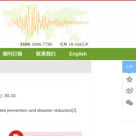
ISSN
2096-7780
CN
10-1665/P
期刊订阅
联系我们
English
分享
30-33.
ke prevention and disaster reduction[J].