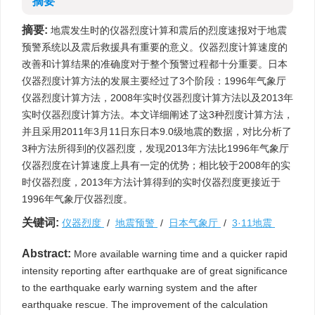
摘要
摘要:
地震发生时的仪器烈度计算和震后的烈度速报对于地震
预警系统以及震后救援具有重要的意义。仪器烈度计算速度的
改善和计算结果的准确度对于整个预警过程都十分重要。日本
仪器烈度计算方法的发展主要经过了3个阶段：1996年气象厅
仪器烈度计算方法，2008年实时仪器烈度计算方法以及2013年
实时仪器烈度计算方法。本文详细阐述了这3种烈度计算方法，
并且采用2011年3月11日东日本9.0级地震的数据，对比分析了
3种方法所得到的仪器烈度，发现2013年方法比1996年气象厅
仪器烈度在计算速度上具有一定的优势；相比较于2008年的实
时仪器烈度，2013年方法计算得到的实时仪器烈度更接近于
1996年气象厅仪器烈度。
关键词:
仪器烈度
/
地震预警
/
日本气象厅
/
3·11地震
Abstract:
More available warning time and a quicker rapid
intensity reporting after earthquake are of great significance
to the earthquake early warning system and the after
earthquake rescue. The improvement of the calculation