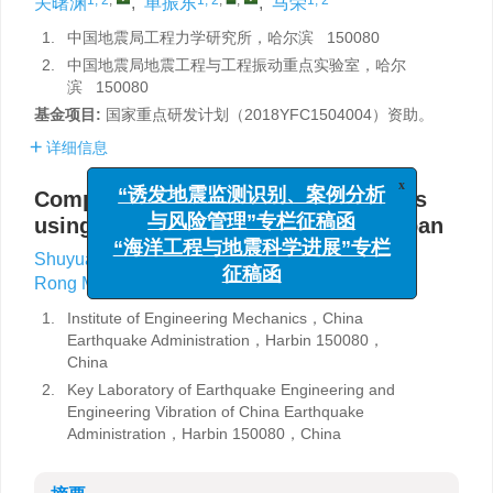
关曙渊
,
单振东
,
马荣
1.
中国地震局工程力学研究所，哈尔滨 150080
2.
中国地震局地震工程与工程振动重点实验室，哈尔
滨 150080
基金项目:
国家重点研发计划（2018YFC1504004）资助。
详细信息
Comparison of instrument intensities
x
“诱发地震监测识别、案例分析
using three different methods of Japan
与风险管理”专栏征稿函
1, 2
,
1, 2
,
,
“海洋工程与地震科学进展”专栏
Shuyuan Guan
,
Zhendong Shan
,
1, 2
Rong Ma
征稿函
1.
Institute of Engineering Mechanics，China
Earthquake Administration，Harbin 150080，
China
2.
Key Laboratory of Earthquake Engineering and
Engineering Vibration of China Earthquake
Administration，Harbin 150080，China