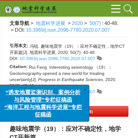
文章导航
>
地震科学进展
>
2020
>
50(7)
: 40-48.
> DOI:
10.3969/j.issn.2096-7780.2020.07.007
引用本文:
冯锐. 趣味地震学（19）：应对不确定性，地学CT
开新篇[J]. 地震科学进展, 2020, 50(7): 40-48.
DOI:
10.3969/j.issn.2096-7780.2020.07.007
Citation:
Rui Feng. Interesting seismology （19）：
Geotomography opened a new world for treating
uncertainty[J].
Progress in Earthquake Sciences
, 2020,
50(7): 40-48.
DOI:
10.3969/j.issn.2096-7780.2020.07.007
x
“诱发地震监测识别、案例分析
与风险管理”专栏征稿函
“海洋工程与地震科学进展”专栏
PDF下载
(19699 KB)
征稿函
趣味地震学（19）：应对不确定性，地学
CT开新篇