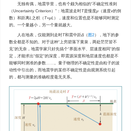
无独有偶，地震学里，也有个颇为相似的“不确定性准则
（Uncertainty Criterion）”：地震波走时
T
是慢度
μ
（速度
v
的倒
数）和距离
L
之积（
T
=
μL
），速度和位置也是不能够同时测定
的。一个量越小，另一个量就越大。
人在地表，仅能测到走时
T
和震中距
Δ
（
图2
），地下的参
数全都是不知的。对于这种“上穷碧落下黄泉，两处茫茫皆不
见”的无奈，地震学家只好先搞个“界面水平、层速度相同”的假
定，才能求出“假定”的深度，即震源深度和地层速度也都是不
能够同时测准的参数……。量子物理的不确定性是由粒子的波
动性中引出的，而地震学的某些不确定性是由观测系统引起
的，都与测量的准确程度毫无关系。