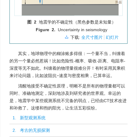
图 2
地震学的不确定性（黑色参数是未知量）
Figure 2.
Uncertainty in seismology
下载:
全尺寸图片
幻灯片
其实，地球物理中的糊涂账多得很：一个量不当，纠缠着
的另一个量必然惹祸！比如危险性-概率、吸收-距离、电阻率-
深度等无不如此。纠缠着的物理量很难分开！有时采用其乘积
来讨论问题，比如波阻抗−速度与密度相乘，已算幸运。
清醒地接受不确定性原理，明晰不是所有的物理量都可以
同时、准确地测定，深刻地涉及到研究者的世界观。幸运的
是，地震学中某些观测系统不完备的弱点，已经由CT技术改进
和补救了。这缕和煦的阳光，让生活五彩缤纷。
1. 新型观测系统
2. 考古的无损探测