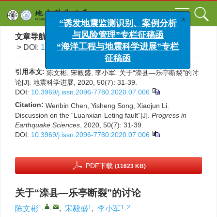
x
“诱发地震监测识别、案例分析
与风险管理”专栏征稿函
文章导航
>
地震科学进展
>
2020
>
50(7)
: 31-39.
> DOI:
10.3969/j.issn.2096-7780.2020.07.006
“海洋工程与地震科学进展”专栏
征稿函
引用本文:
陈文彬, 宋毅盛, 李小军. 关于“滦县—乐亭断裂”的讨
论[J]. 地震科学进展, 2020, 50(7): 31-39.
DOI:
10.3969/j.issn.2096-7780.2020.07.006
Citation:
Wenbin Chen, Yisheng Song, Xiaojun Li.
Discussion on the “Luanxian-Leting fault”[J].
Progress in
Earthquake Sciences
, 2020, 50(7): 31-39.
DOI:
10.3969/j.issn.2096-7780.2020.07.006
PDF下载
(11623 KB)
关于“滦县—乐亭断裂”的讨论
1
,
,
1
1, 2
陈文彬
,
宋毅盛
,
李小军