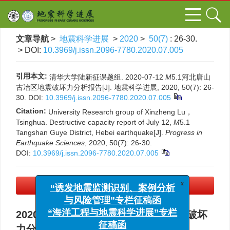
文章导航
>
地震科学进展
>
2020
>
50(7)
: 26-30.
> DOI:
10.3969/j.issn.2096-7780.2020.07.005
引用本文:
清华大学陆新征课题组. 2020-07-12
M
5.1河北唐山
古冶区地震破坏力分析报告[J]. 地震科学进展, 2020, 50(7): 26-
30.
DOI:
10.3969/j.issn.2096-7780.2020.07.005
Citation:
University Research group of Xinzheng Lu，
Tsinghua. Destructive capacity report of July 12,
M
5.1
Tangshan Guye District, Hebei earthquake[J].
Progress in
Earthquake Sciences
, 2020, 50(7): 26-30.
DOI:
10.3969/j.issn.2096-7780.2020.07.005
x
“诱发地震监测识别、案例分析
PDF下载
(1051 KB)
与风险管理”专栏征稿函
“海洋工程与地震科学进展”专栏
2020-07-12
M
5.1河北唐山古冶区地震破坏
征稿函
力分析报告