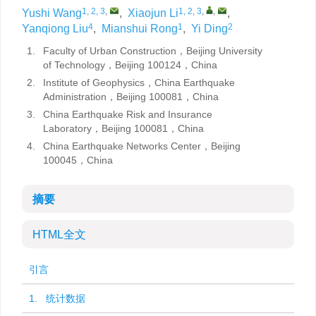
1, 2, 3
,
1, 2, 3
,
,
Yushi Wang
,
Xiaojun Li
,
4
1
2
Yanqiong Liu
,
Mianshui Rong
,
Yi Ding
1.
Faculty of Urban Construction，Beijing University
of Technology，Beijing 100124，China
2.
Institute of Geophysics，China Earthquake
Administration，Beijing 100081，China
3.
China Earthquake Risk and Insurance
Laboratory，Beijing 100081，China
4.
China Earthquake Networks Center，Beijing
100045，China
摘要
HTML全文
引言
1. 统计数据