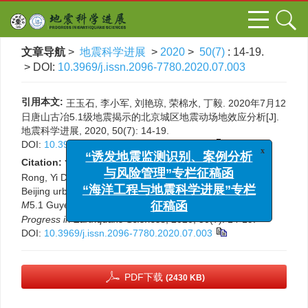
文章导航
>
地震科学进展
>
2020
>
50(7)
: 14-19.
> DOI:
10.3969/j.issn.2096-7780.2020.07.003
引用本文:
王玉石, 李小军, 刘艳琼, 荣棉水, 丁毅. 2020年7月12
日唐山古冶5.1级地震揭示的北京城区地震动场地效应分析[J].
地震科学进展, 2020, 50(7): 14-19.
DOI:
10.3969/j.issn.2096-7780.2020.07.003
x
“诱发地震监测识别、案例分析
Citation:
Yushi Wang, Xiaojun Li, Yanqiong Liu, Mianshui
与风险管理”专栏征稿函
Rong, Yi Ding. Analysis on site effect of ground motion in
“海洋工程与地震科学进展”专栏
Beijing urban area revealed by strong-motion records in
征稿函
th
M
5.1 Guye，Tangshan earthquake on 12
July，2020[J].
Progress in Earthquake Sciences
, 2020, 50(7): 14-19.
DOI:
10.3969/j.issn.2096-7780.2020.07.003
PDF下载
(2430 KB)