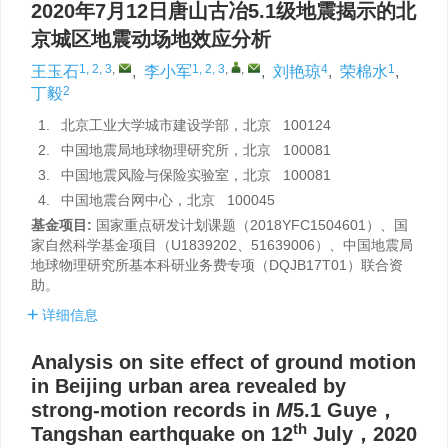
2020年7月12日唐山古冶5.1级地震揭示的北
京城区地震动场地效应分析
1, 2, 3
,
1, 2, 3
,
,
4
1
王玉石
,
李小军
,
刘艳琼
,
荣棉水
,
2
丁毅
1.
北京工业大学城市建设学部，北京 100124
2.
中国地震局地球物理研究所，北京 100081
3.
中国地震风险与保险实验室，北京 100081
4.
中国地震台网中心，北京 100045
基金项目:
国家重点研发计划课题（2018YFC1504601）、国
家自然科学基金项目（U1839202、51639006）、中国地震局
地球物理研究所基本科研业务费专项（DQJB17T01）联合资
助。
详细信息
Analysis on site effect of ground motion
in Beijing urban area revealed by
strong-motion records in
M
5.1 Guye，
th
Tangshan earthquake on 12
July，2020