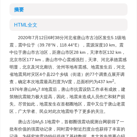
摘要
HTML全文
2020年7月12日6时38分河北省唐山市古冶区发生5.1级地
震，震中位于（39.78°N，118.44°E），震源深度10 km。震
中位于唐山市古冶区，距唐山市区28 km，天津市区132 km，
北京市区177 km，唐山市中心震感强烈，天津、河北承德震感
明显，北京及河北廊坊、沧州等地有震感。地震发生后，河北
省地震局对灾区4个县22个乡镇（街道）的77个调查点展开调
2
查，确定本次地震最高烈度为V度，总面积约为437 km
。
1976年唐山
M
7.8地震后，唐山市抗震设防工作卓有成效，建
S
筑物抗震能力极大提高，因此，地震未造成人员伤亡和财产损
失。尽管如此，地震发生在首都圈地区，震中又位于唐山老震
区，广大学者、民众对此次地震给予了更多的关注。
唐山古冶
M
5.1地震中，首都圈强震动观测台网获得了一
S
批有价值的强震动记录，同时震中附近烈度台也获得了丰富的
记录，为研究地震动特征提供了基础数据。本文首先简要介绍