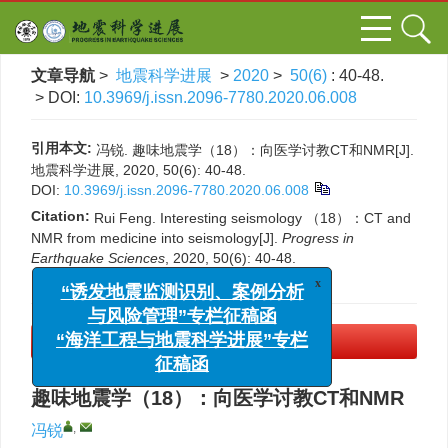
文章导航
>
地震科学进展
>
2020
>
50(6)
: 40-48.
> DOI:
10.3969/j.issn.2096-7780.2020.06.008
引用本文:
冯锐. 趣味地震学（18）：向医学讨教CT和NMR[J].
地震科学进展, 2020, 50(6): 40-48.
DOI:
10.3969/j.issn.2096-7780.2020.06.008
Citation:
Rui Feng. Interesting seismology （18）：CT and
NMR from medicine into seismology[J].
Progress in
Earthquake Sciences
, 2020, 50(6): 40-48.
DOI:
10.3969/j.issn.2096-7780.2020.06.008
x
“诱发地震监测识别、案例分析
与风险管理”专栏征稿函
PDF下载
(1811 KB)
“海洋工程与地震科学进展”专栏
征稿函
趣味地震学（18）：向医学讨教CT和NMR
,
冯锐