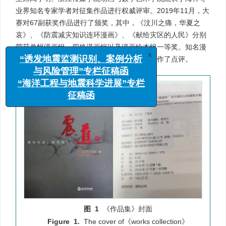
业界知名专家学者对征集作品进行权威评审。2019年11月，大
赛对67副获奖作品进行了颁奖，其中，《汶川之痛，华夏之
哀》、《防震减灾知识连环漫画》、《献给灾区的人民》分别
荣获单幅漫画组、四格漫画组以及漫画绘本组一等奖。知名漫
画家慕容引刀出席大赛颁奖典礼并对获奖作品作了点评。
x
“诱发地震监测识别、案例分析
与风险管理”专栏征稿函
“海洋工程与地震科学进展”专栏
征稿函
图 1
《作品集》封面
Figure 1.
The cover of《works collection》