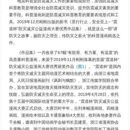
地震科普是防震减灾工作的重要组成部分，加强防震减灾
科普教育是增强全社会防震减灾意识、提升防震减灾素质的重
要手段。科普漫画则是防震减灾科普教育的重要表现形式和工
具。2019年12月刚刚出版的新书《景行行止，安全至上− “震
道杯”防灾减灾公益漫画大赛优秀作品集》，就是这么一部“讲
防灾之故事，扬防灾之理念，传防灾之薪火”的科普漫画精选之
作。
《作品集》一共收录了67幅“有筋骨、有力量、有温度”的
高质量科普漫画，来源于2019年11月刚刚落幕的首届“震道杯”
防灾减灾公益漫画大赛优秀获奖作品（
图1
）。 “震道杯”是国内
首个将防灾减灾主题同动漫艺术相结合的大赛，由浙江省地震
局、人民日报漫画副刊《讽刺与幽默》、浙江传媒学院联合举
办，旨在宣讲地震的致灾规律和防灾意识，宣传防灾的观念和
技能，弘扬防灾减灾生命至上的理念。2019年4月28日，依托
第十五届中国国际动漫节的重大平台， “震道杯”防灾减灾公益
漫画大赛正式启动。大赛历时半年，分列单幅漫画组、四格漫
画组、漫画绘本组以及卡通形象组4大类别，收到各地参赛作品
千余幅，邀请到中国动画学会秘书长贡建英、浙江省漫画协会
主席陶小明、浙江传媒学院动画与数字艺术学院院长丁海祥等