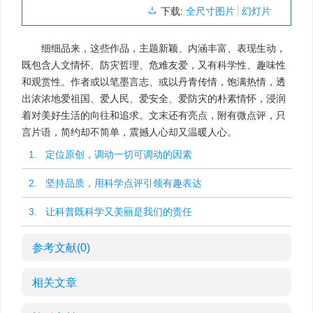
下载:
全尺寸图片
幻灯片
细细品来，这些作品，主题新颖、内涵丰富、表现生动，
既包含人文情怀、防灾哲理、危难友爱，又有科学性、趣味性
和观赏性。作者或以笔墨言志、或以丹青传情，饱满热情，透
出浓浓地爱祖国、爱人民、爱安全、爱防灾的朴素情怀，浸润
着对美好生活的向往和追求。文末还有亮点，附有微点评，只
言片语，简约却不简单，震撼人心却又温暖人心。
1. 定位原创，调动一切可调动的因素
2. 坚持品质，用科学点评引领有趣表达
3. 让科普既科学又美丽是我们的责任
参考文献
(0)
相关文章