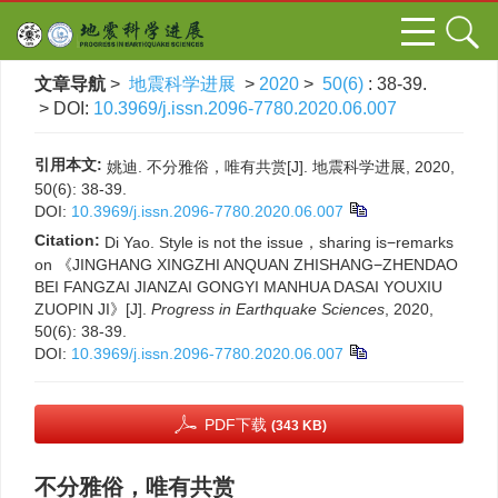
文章导航
>
地震科学进展
>
2020
>
50(6)
: 38-39.
> DOI:
10.3969/j.issn.2096-7780.2020.06.007
引用本文:
姚迪. 不分雅俗，唯有共赏[J]. 地震科学进展, 2020,
50(6): 38-39.
DOI:
10.3969/j.issn.2096-7780.2020.06.007
Citation:
Di Yao. Style is not the issue，sharing is−remarks
on 《JINGHANG XINGZHI ANQUAN ZHISHANG−ZHENDAO
BEI FANGZAI JIANZAI GONGYI MANHUA DASAI YOUXIU
ZUOPIN JI》[J].
Progress in Earthquake Sciences
, 2020,
50(6): 38-39.
DOI:
10.3969/j.issn.2096-7780.2020.06.007
PDF下载
(343 KB)
不分雅俗，唯有共赏