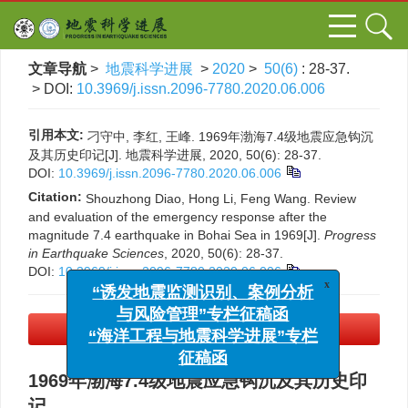
文章导航
>
地震科学进展
>
2020
>
50(6)
: 28-37.
> DOI:
10.3969/j.issn.2096-7780.2020.06.006
引用本文:
刁守中, 李红, 王峰. 1969年渤海7.4级地震应急钩沉
及其历史印记[J]. 地震科学进展, 2020, 50(6): 28-37.
DOI:
10.3969/j.issn.2096-7780.2020.06.006
Citation:
Shouzhong Diao, Hong Li, Feng Wang. Review
and evaluation of the emergency response after the
magnitude 7.4 earthquake in Bohai Sea in 1969[J].
Progress
in Earthquake Sciences
, 2020, 50(6): 28-37.
DOI:
10.3969/j.issn.2096-7780.2020.06.006
x
“诱发地震监测识别、案例分析
与风险管理”专栏征稿函
PDF下载
(495 KB)
“海洋工程与地震科学进展”专栏
征稿函
1969年渤海7.4级地震应急钩沉及其历史印
记