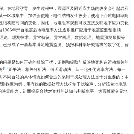
“海洋工程与
程。在地震孕育、发生过程中，震源区及附近应力场的改变会引起岩石
某一区域集中、加强会使地下电性结构发生改变，使地下介质电阻率随
性结构随时间的变化，因此，地电阻率观测可以直接反映地下应力变化
自1966年邢台地震后地电阻率方法逐步推广应用于地震监测预报领
测理论、观测技术、异常特征、异常机理、数据处理、地震预测预报等
，已形成了一套基本满足地震监测、预报和科学研究需求的数字化、智
的问题是如何正确的排除干扰，识别和提取与反映地壳构造运动相关的
[
13
]
有
距平法、相关分析法、傅氏滑动法、归一化变化速率方法，每一
对不同台站的具体情况如何合适的采用干扰处理方法是十分重要的；本
阻率观测数据为例，用有效的数据处理方法抑制干扰噪声，分析该台地电阻
）的映震能力，进而提高台站对资料的认知与判断水平，为晋冀蒙交界地