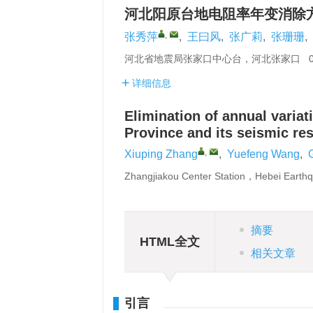
河北阳原台地电阻率年变消除
,
张秀萍
,
王曰风
,
张广莉
,
张珊珊
,
河北省地震局张家口中心台，河北张家口 07
详细信息
Elimination of annual variat
Province and its seismic re
,
Xiuping Zhang
,
Yuefeng Wang
,
Zhangjiakou Center Station，Hebei Eart
摘要
HTML全文
相关文章
引言