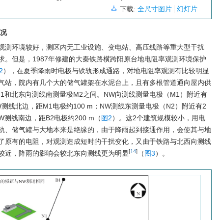
下载:
全尺寸图片
幻灯片
概况
观测环境较好，测区内无工业设施、变电站、高压线路等重大型干扰
求。但是，1987年修建的大秦铁路横跨阳原台地电阻率观测环境保护
2
），在夏季降雨时电极与铁轨形成通路，对地电阻率观测有比较明显
气站，院内有几个大的储气罐架在水泥台上，且有多根管道通向屋内供
1和北东向测线南测量极M2之间。NW向测线测量电极（M1）附近有
W测线北边，距M1电极约100 m；NW测线东测量电极（N2）附近有2
测线南边，距B2电极约200 m（
图2
）。这2个建筑规模较小，用电
轨、储气罐与大地本来是绝缘的，由于降雨起到接通作用，会使其与地
了原有的电阻，对观测造成短时的干扰变化，又由于铁路与北西向测线
[
14
]
较近，降雨的影响会较北东向测线更为明显
（
图3
）。