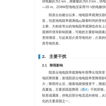
供电极距为1 km，测量极距为0.3 km，供电
—20 m。ZD8M型地电仪采用70 V的电
阳原台自建台以来，地电阻率观测仪器经
造，但是地电阻率观测值
ρ
随着时间的变化
s
土桥、大柏舍等台的地电阻率观测也存在上
观测环境等影响因素，可能的主要影响因素
变得潮湿，引起表层介质导电性好，介质的
质导电性差。
2. 主要干扰
2.1 降雨影响
阳原台地电阻率观测每年雨季出现突变，且
地区降雨量，发现阳原台地电阻率受降雨影
大；降雨停止后，随着地面慢慢变干，测值
高夏低，主要原因是降雨（
图4
）干扰所致
轨形成通路，供电后部分电流流向铁轨，从
化的主要原因之一。