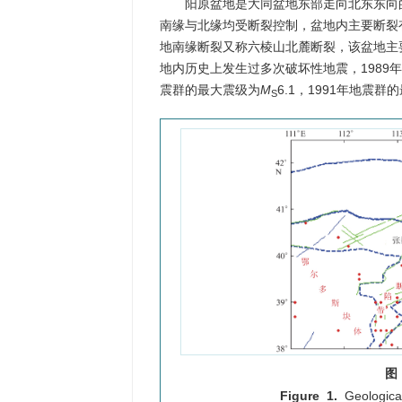
阳原盆地是大同盆地东部走向北东东向
南缘与北缘均受断裂控制，盆地内主要断裂
地南缘断裂又称六棱山北麓断裂，该盆地主
地内历史上发生过多次破坏性地震，1989年
震群的最大震级为
M
6.1，1991年地震群
S
图
Figure 1.
Geologica