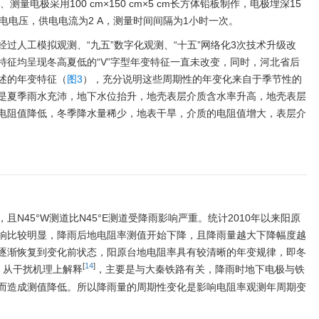
、测量电极采用100 cm×150 cm×5 cm长方体铅板制作，电极埋深15
极供电电压，供电电流为2 A，测量时间间隔为1小时一次。
过人工模拟观测、“九五”数字化观测、“十五”网络化3次技术升级改
特征均呈现冬高夏低的“V”字型年变特征一直未改变，同时，河北省后
述的年变特征（
图3
），充分说明这些周期性的年变化来自于季节性的
是夏季雨水充沛，地下水位抬升，地壳表层介质含水率升高，地壳表层
电阻值降低，冬季降水量稀少，地表干旱，介质的电阻值增大，表层介
N45°W测道比N45°E测道受降雨影响严重。统计2010年以来阳原
响比较明显，降雨后地电阻率测值开始下降，且降雨量越大下降幅度越
逐渐恢复到变化前状态，阳原台地电阻率具有较清晰的年变规律，即冬
[
14
]
。从干扰机理上解释
，主要是与大秦铁路有关，降雨时地下电极与铁
而造成测值降低。所以降雨量的周期性变化是影响电阻率观测年周期变