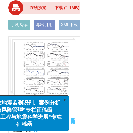
在线预览
下载
(1.1MB)
手机阅读
导出引用
XML下载
图(6)
/
表(1)
x
监测识别、案例分析
计量
理”专栏征稿函
文章访问数:
614