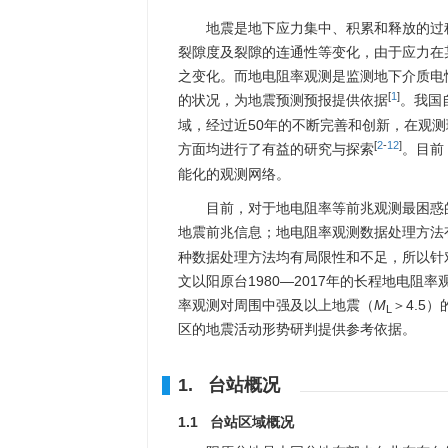
地震是地下应力集中、积累和释放的过
裂隙度及裂隙的连通性等变化，由于应力在
之变化。而地电阻率观测是监测地下介质电
[
1
]
的状况，为地震预测预报提供依据
。我国
域，经过近50年的不断完善和创新，在观
[
2
-
12
]
方面均进行了有益的研究与探索
。目前
能化的观测网络。
目前，对于地电阻率等前兆观测最困惑
地震前兆信息；地电阻率观测数据处理方法
种数据处理方法均有局限性和不足，所以针
文以阳原台1980—2017年的长程地电
率观测对周围中强及以上地震（
M
＞4.5
L
区的地震活动形势研判提供参考依据。
1. 台站概况
1.1 台站区域概况