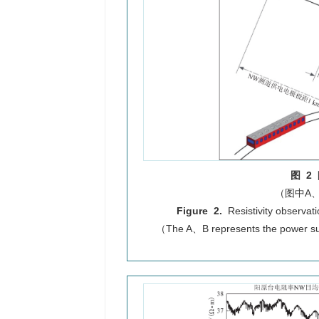
图 2
（图中A
Figure 2.
Resistivity observat
（The A、B represents the power su