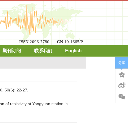
ISSN
2096-7780
CN
10-1665/P
期刊订阅
联系我们
English
分享
6): 22-27.
of resistivity at Yangyuan station in