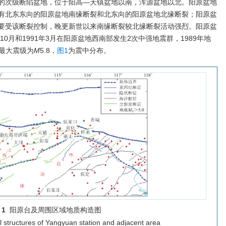
的次级断陷盆地，位于阳高—天镇盆地以南，浑源盆地以北。阳原盆地
有北东东向的阳原盆地南缘断裂和北东向的阳原盆地北缘断裂；阳原盆
要受该断裂控制，晚更新世以来南缘断裂较北缘断裂活动强烈。阳原盆
10月和1991年3月在阳原盆地西南部发生2次中强地震群，1989年地
的最大震级为
M
5.8，
图1
为震中分布。
 1
阳原台及周围区域地质构造图
l structures of Yangyuan station and adjacent area