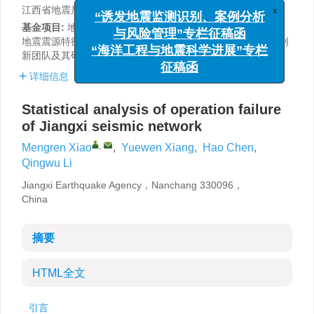
x
江西省地震局，南昌 330096
“诱发地震监测识别、案例分析
与风险管理”专栏征稿函
基金项目:
地震科技星火计划项目《安源矿区地壳速度结构和
地震震源特征精细研究》（XH20032）和江西省地震局科技创
“海洋工程与地震科学进展”专栏
新团队及其研究专项（TD1803）联合资助。
征稿函
详细信息
Statistical analysis of operation failure
of Jiangxi seismic network
,
Mengren Xiao
,
Yuewen Xiang
,
Hao Chen
,
Qingwu Li
Jiangxi Earthquake Agency，Nanchang 330096，
China
摘要
HTML全文
引言