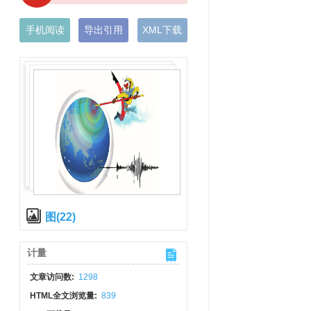
手机阅读
导出引用
XML下载
图(22)
计量
文章访问数:
1298
HTML全文浏览量:
839