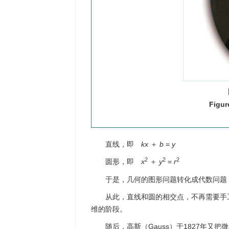
Figur
直线，即
kx
＋
b
=
y
2
2
2
圆形，即
x
＋
y
=
r
于是，几何的图形问题转化成代数问题
从此，直线和圆的相交点，不再需要手
维的阶段。
随后，高斯（Gauss）于1827年