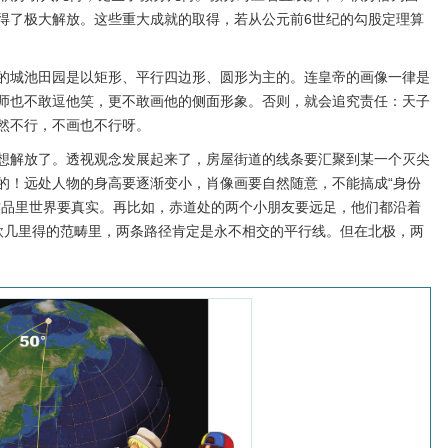
得了极大解放。这些重大成就的取得，若从公元前6世纪的勾股定理算
里的城池田园是以矩形、平行四边形、圆形为主的。连皇帝的画像一律是
师也不敢逗他笑，更不敢画他的侧面形象。否则，就会追究责任：天子
然不行，不画也不行呀。
想解放了。透视观念发展起来了，房屋街道的线条要汇聚到某一个灭尖
的！远处人物的身高要逐渐变小，肖像画要自然随意，不能搞成“身份
作品里世界要真实。再比如，赤道处的两个小朋友要远足，他们都沿着
欧几里得的范畴里，两条路径肯定是永不相交的平行线。但在北极，两