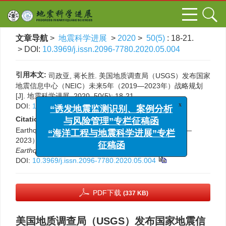
文章导航
>
地震科学进展
>
2020
>
50(5)
: 18-21.
> DOI:
10.3969/j.issn.2096-7780.2020.05.004
引用本文:
司政亚, 蒋长胜. 美国地质调查局（USGS）发布国家
地震信息中心（NEIC）未来5年（2019—2023年）战略规划
[J]. 地震科学进展, 2020, 50(5): 18-21.
x
“诱发地震监测识别、案例分析
DOI:
10.3969/j.issn.2096-7780.2020.05.004
与风险管理”专栏征稿函
Citation:
Zhengya Si, Changsheng Jiang. National
“海洋工程与地震科学进展”专栏
Earthquake Information Center strategic plan （2019—
征稿函
2023） by the U. S. Geological Survey[J].
Progress in
Earthquake Sciences
, 2020, 50(5): 18-21.
DOI:
10.3969/j.issn.2096-7780.2020.05.004
PDF下载
(337 KB)
美国地质调查局（USGS）发布国家地震信