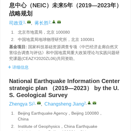
息中心（NEIC）未来5年（2019—2023年）
战略规划
1
,
2
,
,
司政亚
,
蒋长胜
1.
北京市地震局，北京 100080
2.
中国地震局地球物理研究所，北京 100081
基金项目:
国家科技基础资源调查专项《中巴经济走廊自然灾
害综合调查与评估》和中国地震局重大政策理论与实践问题研
究课题(CEAZY2020ZL06)共同资助。
详细信息
National Earthquake Information Center
strategic plan （2019—2023） by the U.
S. Geological Survey
1
,
2
,
,
Zhengya Si
,
Changsheng Jiang
1.
Beijing Earthquake Agency，Beijing 100080，
China
2.
Institute of Geophysics，China Earthquake