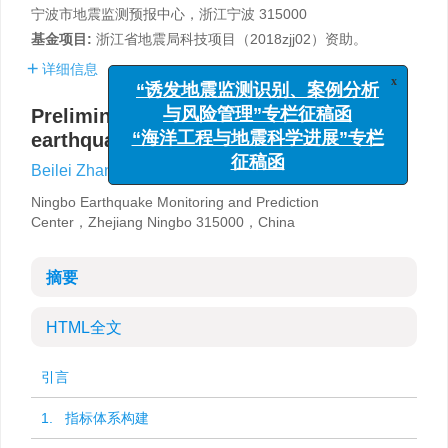
宁波市地震监测预报中心，浙江宁波 315000
基金项目:
浙江省地震局科技项目（2018zjj02）资助。
详细信息
x
“诱发地震监测识别、案例分析
与风险管理”专栏征稿函
Preliminary risk assessment of
“海洋工程与地震科学进展”专栏
earthquake disasters in Ningbo
征稿函
,
Beilei Zhang
,
Xiao Peng
,
Haobo Zhou
Ningbo Earthquake Monitoring and Prediction
Center，Zhejiang Ningbo 315000，China
摘要
HTML全文
引言
1. 指标体系构建