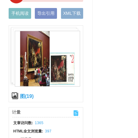
手机阅读
导出引用
XML下载
图(19)
计量
文章访问数:
1365
HTML全文浏览量:
397