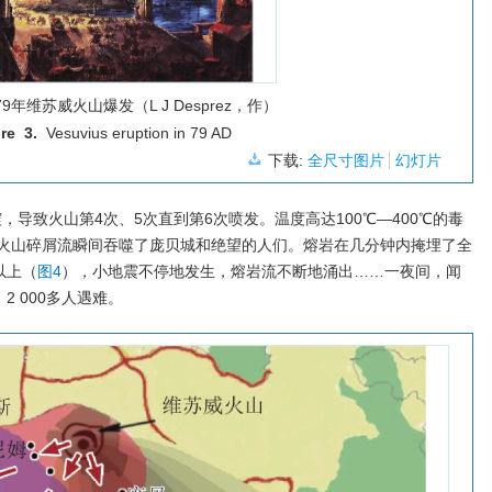
9年维苏威火山爆发（L J Desprez，作）
re 3.
Vesuvius eruption in 79 AD
下载:
全尺寸图片
幻灯片
震，导致火山第4次、5次直到第6次喷发。温度高达100℃—400℃的毒
火山碎屑流瞬间吞噬了庞贝城和绝望的人们。熔岩在几分钟内掩埋了全
以上（
图4
），小地震不停地发生，熔岩流不断地涌出……一夜间，闻
2 000多人遇难。