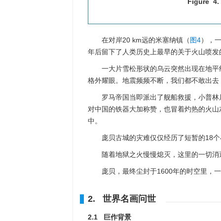
Figure 4.
在对岸20 km远的米塞纳镇（
图4
），一
年后留下了人类历史上最早的关于火山喷发
一大片雪松形状的乌云突然出现在地平
格外耀眼。地震频频不断，我们都不敢出去
罗马帝国当即派出了舰船救援，小普林
对中国的铁器大加称赞，也冒着灼热的火山
中。
庞贝古城的灾难仅仅经历了短暂的18个
随着地狱之火慢慢熄灭，这里的一切消
庞贝，最终尘封于1600年的时空里，
2. 世界名画问世
2.1 巨作背景