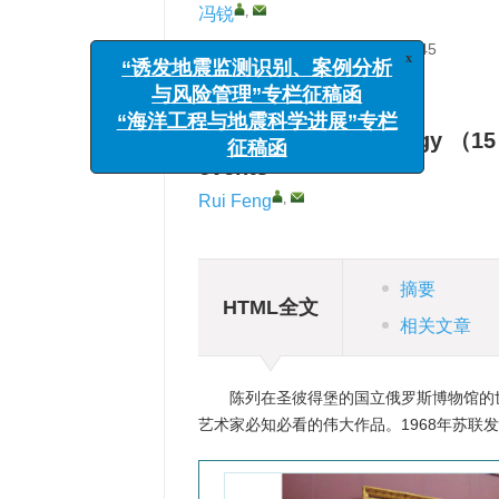
,
冯锐
中国地震台网中心，北京 100045
详细信息
Interesting seismology （15
x
events
“诱发地震监测识别、案例分析
与风险管理”专栏征稿函
,
Rui Feng
“海洋工程与地震科学进展”专栏
征稿函
摘要
HTML全文
相关文章
陈列在圣彼得堡的国立俄罗斯博物馆的
艺术家必知必看的伟大作品。1968年苏联