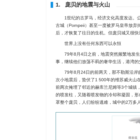
1. 庞贝的地震与火山
1世纪的古罗马，经济文化高度发达。公
古城（Pompeii）甚至一度被罗马皇帝
后，才恢复了往日的生机。但庞贝城又很快
世界上没有任何东西可以永恒
79年8月4日之前，地震突然频繁地
事，继续他们放荡不羁的奢华生活，港湾的
79年8月24日的前两天，那不勒斯沿
次小地震后，蛰伏了1 500年的维苏威火山
前两次掩埋了邻近的赫库兰尼姆等3个城镇，第
的喷发柱，又随着喷发物的冷却和凝固，形成
罩整个庞贝，人们纷纷逃难，城中的2万多