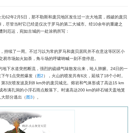
元62年2月5日，那不勒斯和庞贝地区发生过一次大地震，残破的庞贝
放弃掉，尽管当时它已经是仅次于罗马的第二大城市。经10余年的重建之
遭到厄运，宛如古城的一处涂鸦所写：
发生，持续了一周。不过习以为常的罗马和庞贝居民并不在意这等区区小
交易市场如火如荼，角斗场的呼啸呐喊一刻不曾停息。
岸的地下水道突然断流，强烈的硫磺气味散发出来，呛人肺腑。24日的一
在下午1点突然爆发（
图2
），火山的喷发共有6次，延续了18个小时。
3次喷发波及到8 km外的庞贝城北。熔岩和气体形成了高达15 km
布满孔洞的小浮石雨点般落下。时速高达200 km的碎石铺天盖地笼
人大部分逃出（
图3
）。