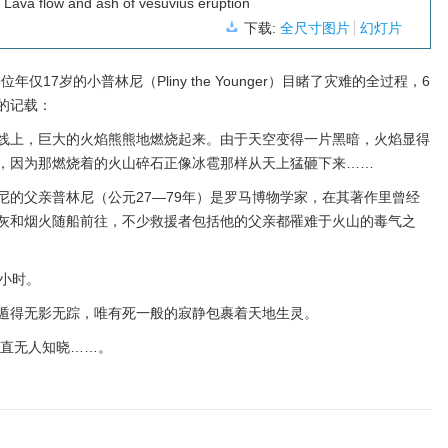
Lava flow and ash of vesuvius eruption
下载:
全尺寸图片
幻灯片
位年仅17岁的小普林尼（Pliny the Younger）目睹了灾难的全过程，6
的记载：
线上，巨大的火焰熊熊地燃烧起来。由于天空变得一片黑暗，火焰显得
，因为那燃烧着的火山碎石正像冰雹那样从天上猛砸下来……
尼的父亲普林尼（公元27—79年）是罗马博物学家，在其著作里曾经
灰和烟火随船前往，不少救援者包括他的父亲都罹难于火山的毒气之
小时。
遁得无影无踪，唯有死一般的寂静包裹着天地生灵。
一直无人知晓……。