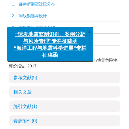
1. 郯庐断裂宿迁段分布
2. 测线勘选与设计
3. 仪器选择及方法介绍
x
“诱发地震监测识别、案例分析
4. 测量数据分析
与风险管理”专栏征稿函
“海洋工程与地震科学进展”专栏
5. 结论与展望
征稿函
① 江苏省地震工程研究院. 宿迁市活动断层探测与地震危险性
评价报告. 2017
参考文献
(5)
相关文章
施引文献
(1)
资源附件
(0)