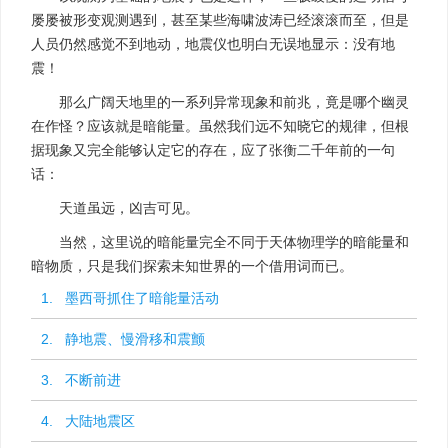
屡屡被形变观测遇到，甚至某些海啸波涛已经滚滚而至，但是
人员仍然感觉不到地动，地震仪也明白无误地显示：没有地
震！
那么广阔天地里的一系列异常现象和前兆，竟是哪个幽灵
在作怪？应该就是暗能量。虽然我们远不知晓它的规律，但根
据现象又完全能够认定它的存在，应了张衡二千年前的一句
话：
天道虽远，凶吉可见。
当然，这里说的暗能量完全不同于天体物理学的暗能量和
暗物质，只是我们探索未知世界的一个借用词而已。
1. 墨西哥抓住了暗能量活动
2. 静地震、慢滑移和震颤
3. 不断前进
4. 大陆地震区