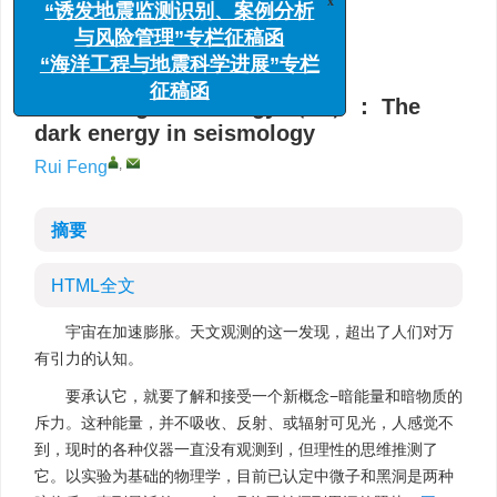
x
中国地震台网中心，北京 100045
“诱发地震监测识别、案例分析
与风险管理”专栏征稿函
详细信息
“海洋工程与地震科学进展”专栏
征稿函
Interesting seismology （14）： The
dark energy in seismology
,
Rui Feng
摘要
HTML全文
宇宙在加速膨胀。天文观测的这一发现，超出了人们对万
有引力的认知。
要承认它，就要了解和接受一个新概念−暗能量和暗物质的
斥力。这种能量，并不吸收、反射、或辐射可见光，人感觉不
到，现时的各种仪器一直没有观测到，但理性的思维推测了
它。以实验为基础的物理学，目前已认定中微子和黑洞是两种