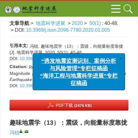
文章导航
>
地震科学进展
>
2020
>
50(1)
: 40-48.
> DOI:
10.3969/j.issn.2096-7780.2020.01.005
引用本文:
冯锐. 趣味地震学（13）：震级，向能量标度靠拢
[J]. 地震科学进展, 2020, 50(1): 40-48.
x
DOI:
10.3969/j.issn.2096-7780.2020.01.005
“诱发地震监测识别、案例分析
与风险管理”专栏征稿函
Citation:
Rui Feng. Interesting seismology （13）：
Magnitude，moving toward the energy scale[J].
Progress in
“海洋工程与地震科学进展”专栏
Earthquake Sciences
, 2020, 50(1): 40-48.
征稿函
DOI:
10.3969/j.issn.2096-7780.2020.01.005
PDF下载
(2476 KB)
趣味地震学（13）：震级，向能量标度靠拢
,
冯锐