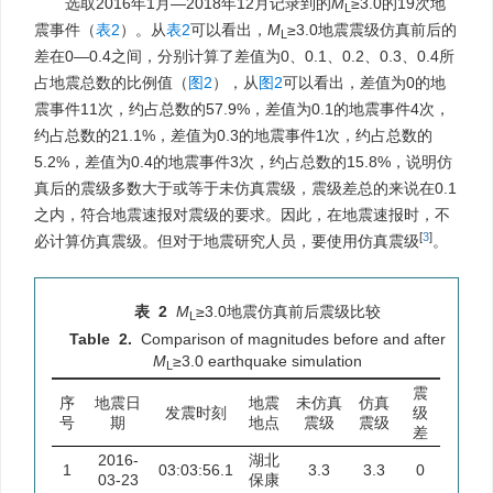
选取2016年1月—2018年12月记录到的
M
≥3.0的19次地
L
震事件（
表2
）。从
表2
可以看出，
M
≥3.0地震震级仿真前后的
L
差在0—0.4之间，分别计算了差值为0、0.1、0.2、0.3、0.4所
占地震总数的比例值（
图2
），从
图2
可以看出，差值为0的地
震事件11次，约占总数的57.9%，差值为0.1的地震事件4次，
约占总数的21.1%，差值为0.3的地震事件1次，约占总数的
5.2%，差值为0.4的地震事件3次，约占总数的15.8%，说明仿
真后的震级多数大于或等于未仿真震级，震级差总的来说在0.1
之内，符合地震速报对震级的要求。因此，在地震速报时，不
[
3
]
必计算仿真震级。但对于地震研究人员，要使用仿真震级
。
表 2
M
≥3.0地震仿真前后震级比较
L
Table 2.
Comparison of magnitudes before and after
M
≥3.0 earthquake simulation
L
震
序
地震日
地震
未仿真
仿真
发震时刻
级
号
期
地点
震级
震级
差
2016-
湖北
1
03:03:56.1
3.3
3.3
0
03-23
保康