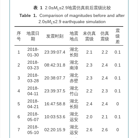
表 1
2.0≤
M
≤2.9地震仿真前后震级比较
L
Table 1.
Comparison of magnitudes before and after
2.0≤
M
≤2.9 earthquake simulation
L
震
序
地震日
地震
未仿真
仿真
发震时刻
级
号
期
地点
震级
震级
差
2018-
湖北
1
23:39:07.4
2.1
2.2
0.1
01-30
长阳
2018-
湖北
2
08:42:31.8
2.3
2.4
0.1
03-23
南漳
2018-
湖北
3
20:38:07.7
2.3
2.4
0.1
03-28
赤壁
2018-
湖北
4
23:39:37.5
2.2
2.3
0.1
04-11
竹山
2018-
湖北
5
16:47:58.8
2.4
2.4
0
04-21
长阳
2018-
湖北
6
10:03:53.6
2.0
2.1
0.1
05-07
远安
2018-
湖北
7
02:20:15.9
2.6
2.6
0
05-10
远安