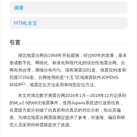
摘要
HTML全文
引言
湖北地震台网自1958年开始观测，经过60年的发展，基本
形成数字化、网络化、标准化和现代化的综合性地震台网。台
网布局合理，测项分布均匀。现有测震仪81套、强震仪86套和
烈度计256套。台网使用的是“十五”区域测震软件JOPENS-
[
1
]
MSDP
，地震定位方法采用单纯型定位方法。
本文对湖北数字测震台网2016年1月—2018年12月记录到
的
M
≥2.0的68次地震事件，使用Jopens系统进行波形仿真，
L
在震级方面分别做了仿真前和仿真后的对比分析，给出其偏
差。为湖北地震台网震级测定提供了参考，对速报、编目和研
究人员采用何种震级提供了依据。