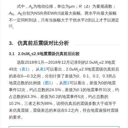
式中，
A
为地动位移，单位为μm；
R
（
Δ
）为量规函数；
μ
A
、
A
分别为NS向和EW向S波最大振幅。两水平向最大振幅
N
E
不一定同时到达，只有当振幅大于干扰水平2倍以上才予以测定
[
2
]
。
3. 仿真前后震级对比分析
3.1 2.0≤
M
≤2.9地震震级仿真前后比较
L
选取2018年1月—2018年12月记录到的2.0≤
M
≤2.9地震
L
49次（
表1
）。从
表1
可以看出，2.0≤
M
≤2.9地震震级仿真前后
L
的差在0—0.3之间，分别计算了差值为0、0.1、0.2、0.3所占
地震总数的比例值（
图1
），从
图1
可以看出，差值为0的地震
事件12次，约占总数的24.5%，差值为0.1的地震事件31次，约
占总数的63.3%，差值为0.2的地震事件5次，约占总数的
10.2%，三者之和为98%，说明仿真后的震级多数大于或等于
未仿真震级，震级差总的来说在0.2之内，符合地震速报对震级
的要求。