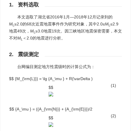
1. 资料选取
本文选取了湖北省2016年1月—2018年12月记录到的
M
≥2.0的68次近震地震事件作为研究对象，其中2.0≤
M
≤2.9
L
L
地震49次，
M
≥3.0地震19次。因三峡地区地震保密需要，本文
L
不对
M
＜2.0的地震进行分析。
L
2. 震级测定
台网编目测定地方性震级时的计算公式为：
$$ {M_{\rm{L}}} = \lg {A_\mu } + R(\varDelta )
(1)
$$
$$ {A_\mu } = ({A_{\rm{N}}} + {A_{\rm{E}}})/2
(2)
$$