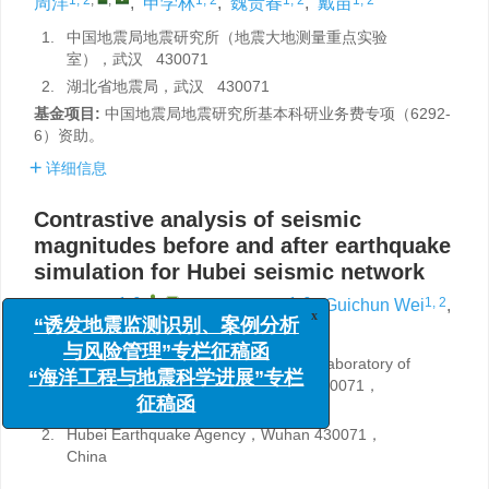
周洋
,
申学林
,
魏贵春
,
戴苗
1.
中国地震局地震研究所（地震大地测量重点实验
室），武汉 430071
2.
湖北省地震局，武汉 430071
基金项目:
中国地震局地震研究所基本科研业务费专项（6292-
6）资助。
详细信息
Contrastive analysis of seismic
magnitudes before and after earthquake
simulation for Hubei seismic network
1, 2
,
,
1, 2
1, 2
Yang Zhou
,
Xuelin Shen
,
Guichun Wei
,
1, 2
Miao Dai
x
“诱发地震监测识别、案例分析
1.
Institute of Seismology，CEA （Key Laboratory of
与风险管理”专栏征稿函
Seismological Geodesy），Wuhan 430071，
China
“海洋工程与地震科学进展”专栏
2.
Hubei Earthquake Agency，Wuhan 430071，
征稿函
China