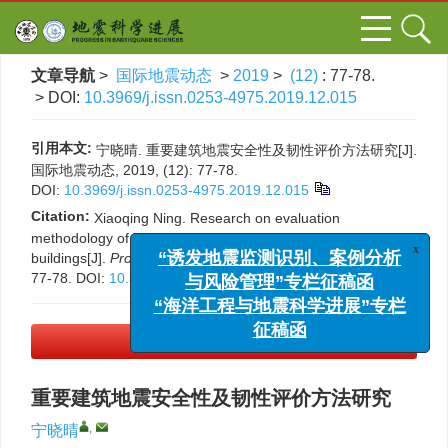
文章导航
>
国际地震动态
>
2019
>
(12)
: 77-78.
> DOI:
10.3969/j.issn.0253-4975.2019.12.015
引用本文:
宁晓晴. 重要建筑地震安全性及韧性评价方法研究[J].
国际地震动态, 2019, (12): 77-78.
DOI:
10.3969/j.issn.0253-4975.2019.12.015
Citation:
Xiaoqing Ning. Research on evaluation
methodology of seismic safety and resilience for significant
x
buildings[J].
Progress in Earthquake Sciences
, 2019, (12):
“诱发地震监测识别、案例分析
77-78.
DOI:
10.3969/j.issn.0253-4975.2019.12.015
与风险管理”专栏征稿函
“海洋工程与地震科学进展”专栏
征稿函
PDF下载
(292 KB)
重要建筑地震安全性及韧性评价方法研究
,
宁晓晴