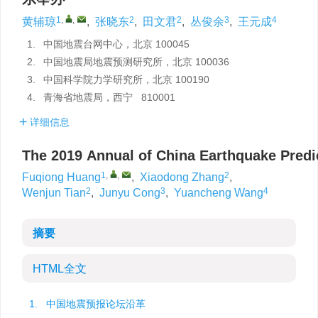
1
,
,
2
2
3
4
黄辅琼
,
张晓东
,
田文君
,
丛俊余
,
王元成
1.
中国地震台网中心，北京 100045
2.
中国地震局地震预测研究所，北京 100036
3.
中国科学院力学研究所，北京 100190
4.
青海省地震局，西宁 810001
详细信息
The 2019 Annual of China Earthquake Pred
1
,
,
2
Fuqiong Huang
,
Xiaodong Zhang
,
2
3
4
Wenjun Tian
,
Junyu Cong
,
Yuancheng Wang
摘要
HTML全文
1. 中国地震预报论坛沿革