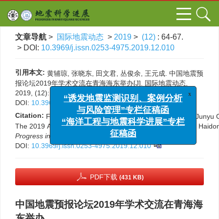
文章导航
>
国际地震动态
>
2019
>
(12)
: 64-67.
> DOI:
10.3969/j.issn.0253-4975.2019.12.010
引用本文:
黄辅琼, 张晓东, 田文君, 丛俊余, 王元成. 中国地震预
报论坛2019年学术交流在青海海东举办[J]. 国际地震动态,
x
2019, (12): 64-67.
“诱发地震监测识别、案例分析
DOI:
10.3969/j.issn.0253-4975.2019.12.010
与风险管理”专栏征稿函
Citation:
Fuqiong Huang, Xiaodong Zhang, Wenjun Tian, Junyu
“海洋工程与地震科学进展”专栏
The 2019 Annual of China Earthquake Prediction Forum in Haido
征稿函
Progress in Earthquake Sciences
, 2019, (12): 64-67.
DOI:
10.3969/j.issn.0253-4975.2019.12.010
PDF下载
(431 KB)
中国地震预报论坛2019年学术交流在青海海
东举办